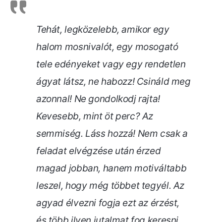
Tehát, legközelebb, amikor egy
halom mosnivalót, egy mosogató
tele edényeket vagy egy rendetlen
ágyat látsz, ne habozz! Csináld meg
azonnal! Ne gondolkodj rajta!
Kevesebb, mint öt perc? Az
semmiség. Láss hozzá!
Nem csak a
feladat elvégzése után érzed
magad jobban, hanem motiváltabb
leszel, hogy még többet tegyél. Az
agyad élvezni fogja ezt az érzést,
és több ilyen jutalmat fog keresni.