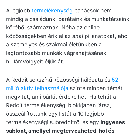
A legjobb
termelékenységi
tanácsok nem
mindig a családunk, barátaink és munkatársaink
köréből származnak. Néha az online
közösségekben érik el az
aha!
pillanatokat, ahol
a személyes és szakmai életünkben a
legfontosabb munkák végrehajtásának
hullámvölgyeit éljük át.
A Reddit sokszínű közösségi hálózata és
52
millió aktív felhasználója
szinte minden témát
megvitat, ami bárkit érdekelhet! Ha tehát a
Reddit termelékenységi blokkjában jársz,
összeállítottunk egy listát a 10 legjobb
termelékenységi subredditről és egy
ingyenes
sablont, amellyel megtervezheted, hol és