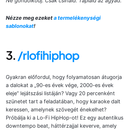
Ne gondolkodj. Csak csináld. Tápláld az agyad.
Nézze meg ezeket
a termelékenységi
sablonokat
!
3.
/rlofihiphop
Gyakran előfordul, hogy folyamatosan átugorja
a dalokat a „90-es évek vége, 2000-es évek
eleje” lejátszási listáján? Vagy 20 percenként
szünetet tart a feladatában, hogy karaoke dalt
keressen, amelynek szövegét énekelhet?
Próbálja ki a Lo-Fi HipHop-ot! Ez egy autentikus
downtempo beat, háttérzajjal keverve, amely