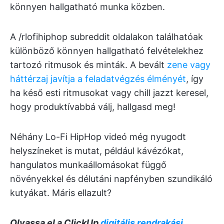
könnyen hallgatható munka közben.
A /rlofihiphop subreddit oldalakon találhatóak
különböző könnyen hallgatható felvételekhez
tartozó ritmusok és minták. A bevált
zene vagy
háttérzaj javítja a feladatvégzés élményét
, így
ha késő esti ritmusokat vagy chill jazzt keresel,
hogy produktívabbá válj, hallgasd meg!
Néhány Lo-Fi HipHop videó még nyugodt
helyszíneket is mutat, például kávézókat,
hangulatos munkaállomásokat függő
növényekkel és délutáni napfényben szundikáló
kutyákat. Máris ellazult?
Olvassa el a ClickUp
digitális rendrakási