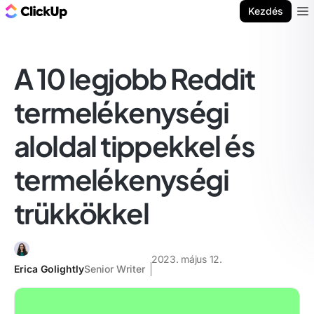
ClickUp blog
Kezdés
Ope
A 10 legjobb Reddit
termelékenységi
aloldal tippekkel és
termelékenységi
trükkökkel
2023. május 12.
Erica Golightly
Senior Writer