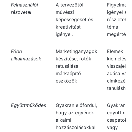
Felhasználói
A tervezőtől
Figyelmet
részvétel
művészi
igényel a
képességeket és
részletekre
kreativitást
téma
igényel.
megértését
Főbb
Marketinganyagok
Elemek
alkalmazások
készítése, fotók
kiemelése,
retusálása,
visszajelzé
márkaépítő
adása vag
eszközök
címkézés g
tanuláshoz
Együttműködés
Gyakran előfordul,
Gyakran
hogy az egyének
együttműk
alkalmi
csapatokka
hozzászólásokkal
vagy