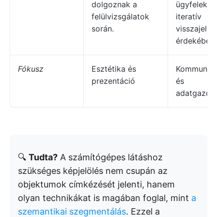
dolgoznak a
ügyfelekke
felülvizsgálatok
iteratív
során.
visszajelzé
érdekében.
Fókusz
Esztétika és
Kommuniká
prezentáció
és
adatgazdag
🔍
Tudta?
A számítógépes látáshoz
szükséges képjelölés nem csupán az
objektumok címkézését jelenti, hanem
olyan technikákat is magában foglal, mint
a
szemantikai szegmentálás
. Ezzel a