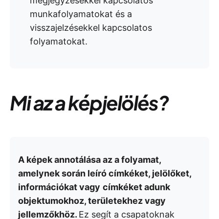
megjegyzésekkel kapcsolatos
munkafolyamatokat és a
visszajelzésekkel kapcsolatos
folyamatokat.
Mi az a képjelölés?
A képek annotálása az a folyamat,
amelynek során leíró címkéket, jelölőket,
információkat vagy
címkéket adunk
objektumokhoz, területekhez vagy
jellemzőkhöz.
Ez segít a csapatoknak