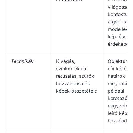
világosság,
kontextus 
a gépi tanu
modellek
képzése
érdekében.
Technikák
Kivágás,
Objektumo
színkorrekció,
címkézése,
retusálás, szűrők
határok
hozzáadása és
meghatáro
képek összetétele
például
keretező
négyzetek,
leíró képc
hozzáadás