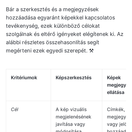
Bár a szerkesztés és a megjegyzések
hozzáadása egyaránt képekkel kapcsolatos
tevékenység, ezek különböző célokat
szolgálnak és eltérő igényeket elégítenek ki. Az
alábbi részletes összehasonlítás segít
megérteni ezek egyedi szerepét. ⚒️
Kritériumok
Képszerkesztés
Képek
megjegyzé
ellátása
Cél
A kép vizuális
Címkék,
megjelenésének
megjegyzé
javítása vagy
vagy jelölő
módosítása
hozzáadás