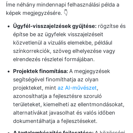
Íme néhány
mindennapi felhasználási példa a
képek megjegyzésére. 👇
Ügyfél-visszajelzések gyűjtése:
rögzítse és
építse be az ügyfelek visszajelzéseit
közvetlenül a vizuális elemekbe, például
színkorrekciók, szöveg elhelyezése vagy
elrendezés részletei formájában.
Projektek finomítása:
A megjegyzések
segítségével finomíthatja az olyan
projekteket, mint
az AI-művészet
,
azonosíthatja a fejlesztésre szoruló
területeket, kiemelheti az ellentmondásokat,
alternatívákat javasolhat és valós időben
dokumentálhatja a fejlesztéseket.
A tartalomkészítés fejlesztése:
A közösségi