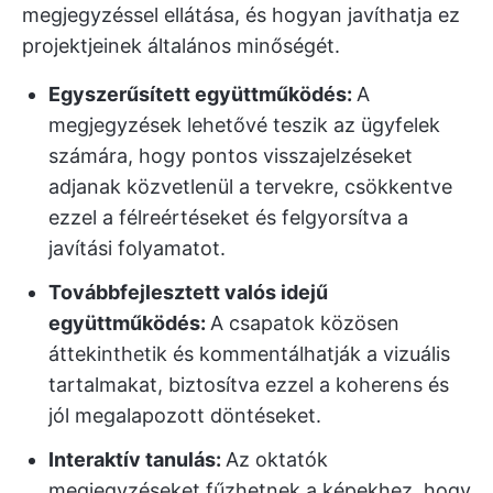
megjegyzéssel ellátása, és hogyan javíthatja ez
projektjeinek általános minőségét.
Egyszerűsített együttműködés:
A
megjegyzések lehetővé teszik az ügyfelek
számára, hogy pontos visszajelzéseket
adjanak közvetlenül a tervekre, csökkentve
ezzel a félreértéseket és felgyorsítva a
javítási folyamatot.
Továbbfejlesztett valós idejű
együttműködés:
A csapatok közösen
áttekinthetik és kommentálhatják a vizuális
tartalmakat, biztosítva ezzel a koherens és
jól megalapozott döntéseket.
Interaktív tanulás:
Az oktatók
megjegyzéseket fűzhetnek a képekhez, hogy