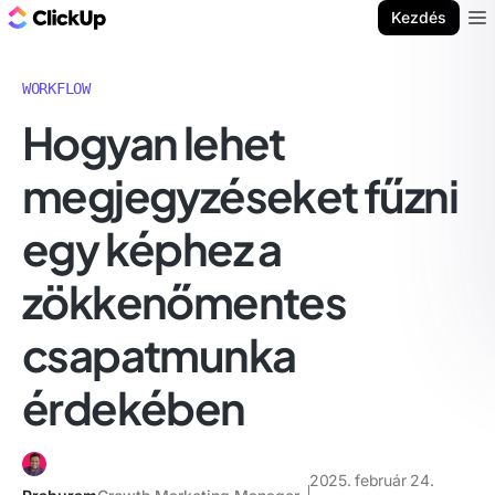
ClickUp blog
Kezdés
Ope
WORKFLOW
Hogyan lehet
megjegyzéseket fűzni
egy képhez a
zökkenőmentes
csapatmunka
érdekében
2025. február 24.