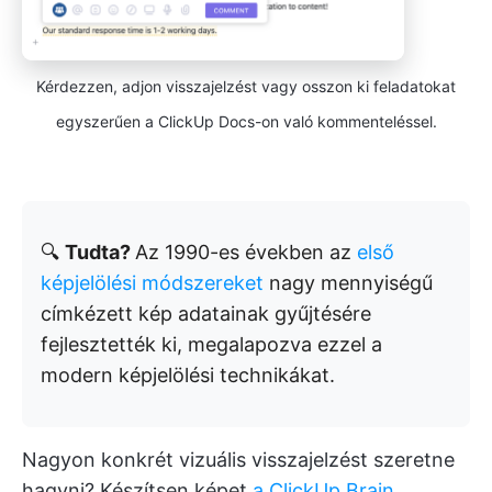
Kérdezzen, adjon visszajelzést vagy osszon ki feladatokat
egyszerűen a ClickUp Docs-on való kommenteléssel.
🔍
Tudta?
Az 1990-es években az
első
képjelölési módszereket
nagy mennyiségű
címkézett kép adatainak gyűjtésére
fejlesztették ki, megalapozva ezzel a
modern képjelölési technikákat.
Nagyon konkrét vizuális visszajelzést szeretne
hagyni? Készítsen képet
a ClickUp Brain