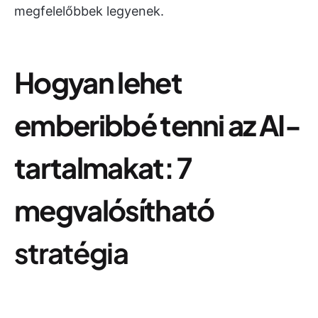
megfelelőbbek legyenek.
Hogyan lehet
emberibbé tenni az AI-
tartalmakat: 7
megvalósítható
stratégia