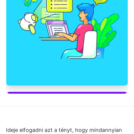
Kezdje el használni a ClickUp Braint
Ideje elfogadni azt a tényt, hogy mindannyian