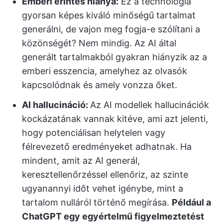
Emberi érintés hiánya:
Ez a technológia
gyorsan képes kiváló minőségű tartalmat
generálni, de vajon meg fogja-e szólítani a
közönségét? Nem mindig. Az AI által
generált tartalmakból gyakran hiányzik az a
emberi esszencia, amelyhez az olvasók
kapcsolódnak és amely vonzza őket.
AI hallucináció:
Az AI modellek hallucinációk
kockázatának vannak kitéve, ami azt jelenti,
hogy potenciálisan helytelen vagy
félrevezető eredményeket adhatnak. Ha
mindent, amit az AI generál,
keresztellenőrzéssel ellenőriz, az szinte
ugyanannyi időt vehet igénybe, mint a
tartalom nulláról történő megírása.
Például a
ChatGPT egy egyértelmű figyelmeztetést