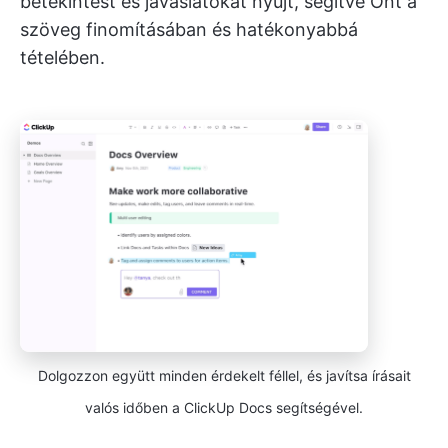
betekintést és javaslatokat nyújt, segítve Önt a
szöveg finomításában és hatékonyabbá
tételében.
Dolgozzon együtt minden érdekelt féllel, és javítsa írásait
valós időben a ClickUp Docs segítségével.