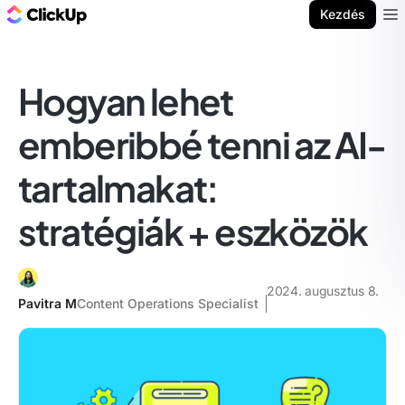
ClickUp blog
Kezdés
Ope
Hogyan lehet
emberibbé tenni az AI-
tartalmakat:
stratégiák + eszközök
2024. augusztus 8.
Pavitra M
Content Operations Specialist