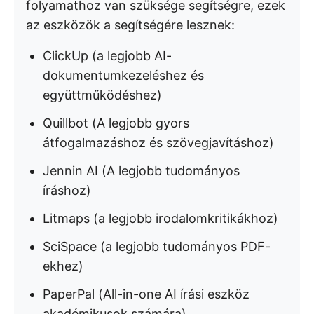
folyamathoz van szüksége segítségre, ezek
az eszközök a segítségére lesznek:
ClickUp (a legjobb AI-
dokumentumkezeléshez és
együttműködéshez)
Quillbot (A legjobb gyors
átfogalmazáshoz és szövegjavításhoz)
Jennin AI (A legjobb tudományos
íráshoz)
Litmaps (a legjobb irodalomkritikákhoz)
SciSpace (a legjobb tudományos PDF-
ekhez)
PaperPal (All-in-one AI írási eszköz
akadémikusok számára)