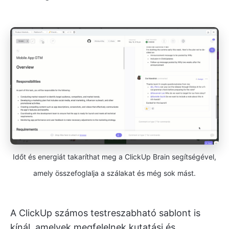
Időt és energiát takaríthat meg a ClickUp Brain segítségével,
amely összefoglalja a szálakat és még sok mást.
A ClickUp számos testreszabható sablont is
kínál, amelyek megfelelnek kutatási és