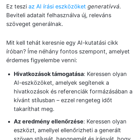
Ez teszi
az AI írási eszközöket
generatívvá
.
Beviteli adatait felhasználva új, releváns
szöveget generálnak.
Mit kell tehát keresnie egy AI-kutatási cikk
íróban? Íme néhány fontos szempont, amelyet
érdemes figyelembe venni:
Hivatkozások támogatása
: Keressen olyan
AI-eszközöket, amelyek segítenek a
hivatkozások és referenciák formázásában a
kívánt stílusban – ezzel rengeteg időt
takaríthat meg.
Az eredmény ellenőrzése
: Keressen olyan
eszközt, amellyel ellenőrizheti a generált
szöveg stílusát, hangnemét és irányát, hogy