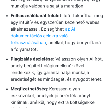
munkája valóban a sajátja maradjon.
Felhasználóbarát felület
: Időt takaríthat meg
egy intuitív és egyszerűen kezelhető webes
alkalmazással. Ez segíthet
az AI
dokumentációs célokra való
felhasználásában
, anélkül, hogy bonyolítaná
a folyamatot.
Plagizálás észlelése
: Válasszon olyan AI írót,
amely beépített plágiumellenőrzővel
rendelkezik, így garantálhatja munkája
eredetiségét és minőségét, és nyugodt lehet.
Megfizethetőség
: Keressen olyan
eszközöket, amelyek jó ár-érték arányt
kínálnak, anélkül, hogy extra költségekkel