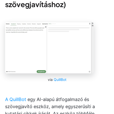
szövegjavításhoz)
via
QuillBot
A QuillBot
egy AI-alapú átfogalmazó és
szövegjavító eszköz, amely egyszerűsíti a
kutatási cikkek írását. Az eszköz többféle