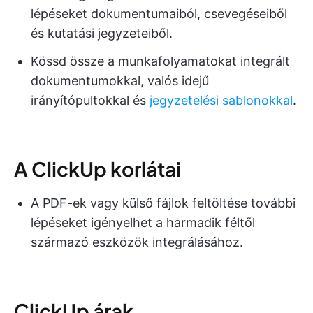
lépéseket dokumentumaiból, csevegéseiből
és kutatási jegyzeteiből.
Kössd össze a munkafolyamatokat integrált
dokumentumokkal, valós idejű
irányítópultokkal és
jegyzetelési sablonokkal
.
A ClickUp korlátai
A PDF-ek vagy külső fájlok feltöltése további
lépéseket igényelhet a harmadik féltől
származó eszközök integrálásához.
ClickUp árak