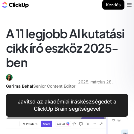
ClickUp blog
Kezdés
Ope
A 11 legjobb AI kutatási
cikk író eszköz 2025-
ben
2025. március 28.
Garima Behal
Senior Content Editor
Javítsd az akadémiai íráskészségedet a
ClickUp Brain segítségével