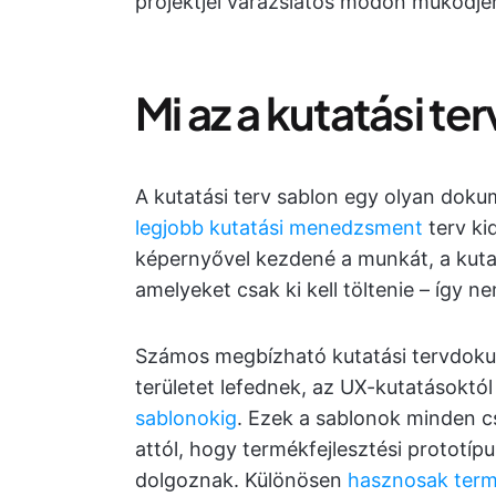
projektjei varázslatos módon működje
Mi az a kutatási te
A kutatási terv sablon egy olyan doku
legjobb kutatási menedzsment
terv ki
képernyővel kezdené a munkát, a kut
amelyeket csak ki kell töltenie – így 
Számos megbízható kutatási tervdoku
területet lefednek, az UX-kutatásoktól
sablonokig
. Ezek a sablonok minden c
attól, hogy termékfejlesztési prototíp
dolgoznak. Különösen
hasznosak ter