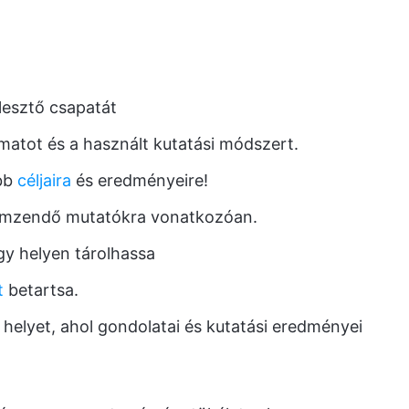
lesztő csapatát
amatot és a használt kutatási módszert.
bb
céljaira
és eredményeire!
lemzendő mutatókra vonatkozóan.
gy helyen tárolhassa
t
betartsa.
elyet, ahol gondolatai és kutatási eredményei