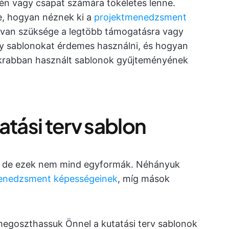
én vagy csapat számára tökéletes lenne.
se, hogyan néznek ki a
projektmenedzsment
n van szüksége a legtöbb támogatásra vagy
ely sablonokat érdemes használni, és hogyan
krabban használt sablonok gyűjteményének
atási terv sablon
ik, de ezek nem mind egyformák. Néhányuk
enedzsment képességeinek
, míg mások
megoszthassuk Önnel a kutatási terv sablonok