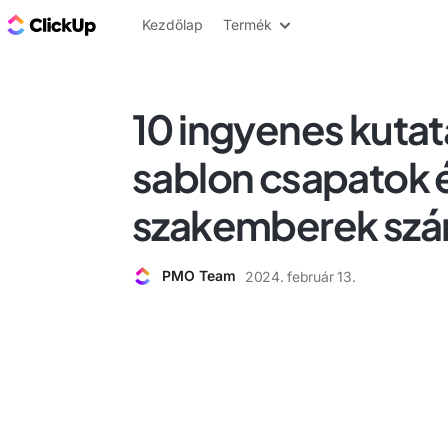
ClickUp blog
Kezdőlap
Termék
10 ingyenes kutatá
sablon csapatok 
szakemberek sz
PMO Team
2024. február 13.