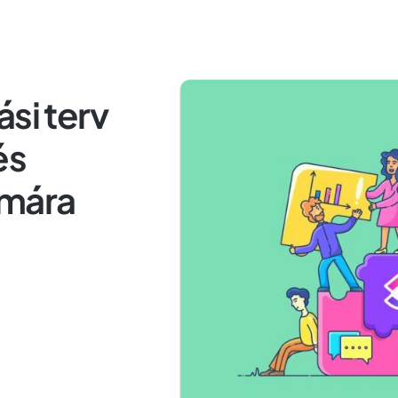
si terv
és
ámára