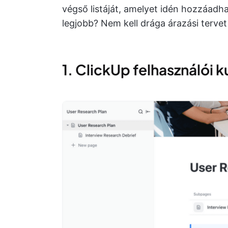
végső listáját, amelyet idén hozzáadh
legjobb? Nem kell drága árazási terve
1. ClickUp felhasználói k