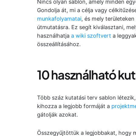
Nincs olyan sablon, amely minden egy
Gondolja át, mi a célja vagy célkitűzé
munkafolyamatai
, és mely területeke
útmutatásra. Ez segít kiválasztani, m
használhatja
a wiki szoftvert
a leggya
összeállításához.
10 használható kut
Több száz kutatási terv sablon létez
kihozza a legjobb formáját a
projektm
gátolják azokat.
Összegyűjtöttük a legjobbakat, hogy 