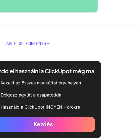
TABLE OF CONTENTS
dd el használni a ClickUpot még ma
Kezeld az összes munkádat egy helyen
Dolgozz együtt a csapatoddal
Használd a ClickUpot INGYEN – örökre
Kezdés