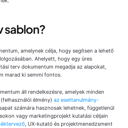
nek.
rv sablon?
mentum, amelynek célja, hogy segítsen a lehető
dolgozásában. Ahelyett, hogy egy üres
atási terv dokumentum megadja az alapokat,
nem marad ki semmi fontos.
mentum áll rendelkezésre, amelyek minden
 (felhasználói élmény)
az esettanulmány-
sapat számára hasznosak lehetnek, függetlenül
usokon vagy marketingprojekt kutatási céljain
méktervező
, UX-kutató és projektmenedzsment