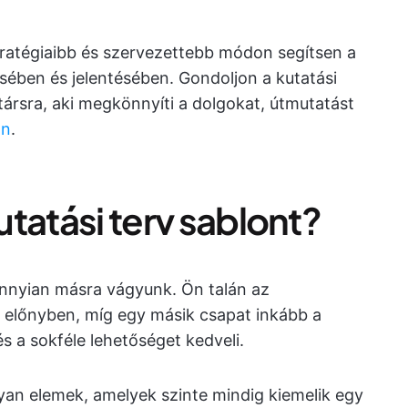
tratégiaibb és szervezettebb módon segítsen a
ésében és jelentésében. Gondoljon a kutatási
társra, aki megkönnyíti a dolgokat, útmutatást
an
.
kutatási terv sablont?
nnyian másra vágyunk. Ön talán az
i előnyben, míg egy másik csapat inkább a
és a sokféle lehetőséget kedveli.
yan elemek, amelyek szinte mindig kiemelik egy