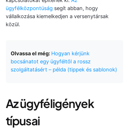
kapcsolatokat építenek ki.
Az
ügyfélközpontúság
segít abban, hogy
vállalkozása kiemelkedjen a versenytársak
közül.
Olvassa el még:
Hogyan kérjünk
bocsánatot egy ügyféltől a rossz
szolgáltatásért – példa (tippek és sablonok)
Az ügyféligények
típusai