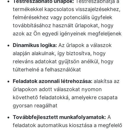
Testreszabható űrlapok:
Testreszabhatja a
termékekkel kapcsolatos visszajelzésekhez,
felmérésekhez vagy potenciális ügyfelek
továbbításához használt űrlapokat, hogy
azok az Ön egyedi igényeinek megfeleljenek
Dinamikus logika:
Az űrlapok a válaszok
alapján alakulnak, így biztosítva, hogy
releváns adatokat gyűjtsön anélkül, hogy
túlterhelné a felhasználókat
Feladatok azonnali létrehozása:
alakítsa az
űrlapokon adott válaszokat nyomon
követhető feladatokká, amelyekre csapata
gyorsan reagálhat
Továbbfejlesztett munkafolyamatok:
A
feladatok automatikus kiosztása a megfelelő