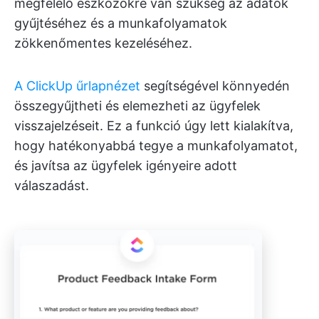
megfelelő eszközökre van szükség az adatok
gyűjtéséhez és a munkafolyamatok
zökkenőmentes kezeléséhez.
A ClickUp űrlapnézet
segítségével könnyedén
összegyűjtheti és elemezheti az ügyfelek
visszajelzéseit. Ez a funkció úgy lett kialakítva,
hogy hatékonyabbá tegye a munkafolyamatot,
és javítsa az ügyfelek igényeire adott
válaszadást.