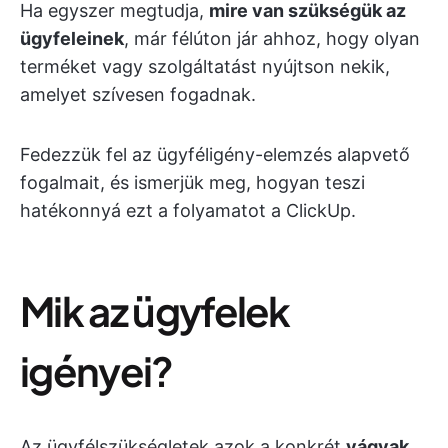
Ha egyszer megtudja,
mire van szükségük az
ügyfeleinek
, már félúton jár ahhoz, hogy olyan
terméket vagy szolgáltatást nyújtson nekik,
amelyet szívesen fogadnak.
Fedezzük fel az ügyféligény-elemzés alapvető
fogalmait, és ismerjük meg, hogyan teszi
hatékonnyá ezt a folyamatot a ClickUp.
Mik az ügyfelek
igényei?
Az ügyfélszükségletek azok a konkrét
vágyak