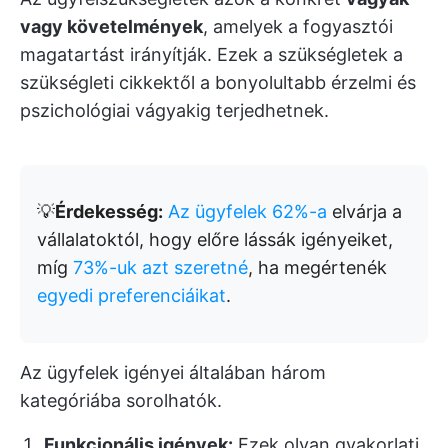
vagy követelmények
, amelyek a fogyasztói
magatartást irányítják. Ezek a szükségletek a
szükségleti cikkektől a bonyolultabb érzelmi és
pszichológiai vágyakig terjedhetnek.
💡
Érdekesség:
Az ügyfelek 62%-a
elvárja a
vállalatoktól, hogy előre lássák igényeiket,
míg
73%-uk azt szeretné
, ha megértenék
egyedi preferenciáikat
.
Az ügyfelek igényei általában három
kategóriába sorolhatók.
Funkcionális igények:
Ezek olyan gyakorlati