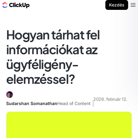
ClickUp blog
Kezdés
Ope
Hogyan tárhat fel
információkat az
ügyféligény-
elemzéssel?
2026. február 12.
Sudarshan Somanathan
Head of Content