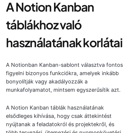
A Notion Kanban
táblákhoz való
használatának korlátai
A Notionban Kanban-sablont választva fontos
figyelni bizonyos funkciókra, amelyek inkább
bonyolítják vagy akadályozzák a
munkafolyamatot, mintsem egyszerűsítik azt.
A Notion Kanban táblák használatának
elsődleges kihívása, hogy csak áttekintést
nyújtanak a feladatokról és projektekről, és
több tervezési, ütemezési és nyomonkövetési