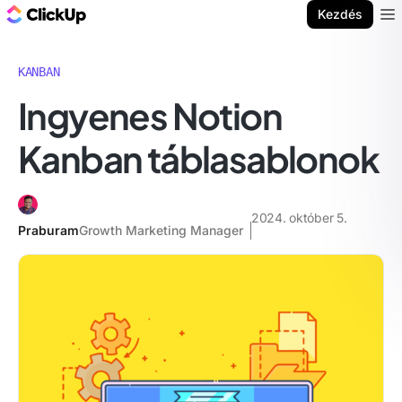
ClickUp blog
Kezdés
Ope
KANBAN
Ingyenes Notion
Kanban táblasablonok
2024. október 5.
Praburam
Growth Marketing Manager