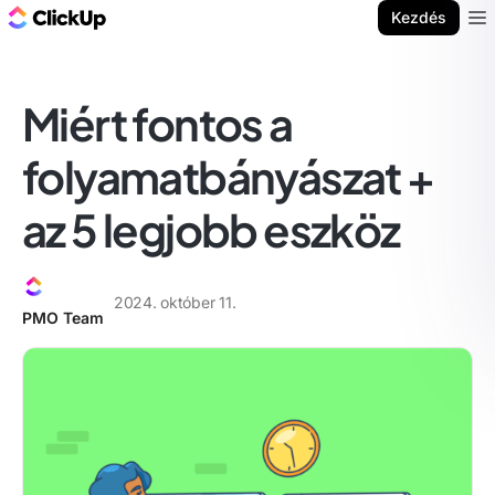
ClickUp blog
Kezdés
Ope
Miért fontos a
folyamatbányászat +
az 5 legjobb eszköz
2024. október 11.
PMO Team