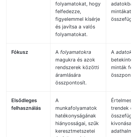
folyamatokat, hogy
adatokban 
felfedezze,
mintákat é
figyelemmel kísérje
összefüggé
és javítsa a valós
folyamatokat.
Fókusz
A
folyamatokra
A
adatokra
magukra és azok
betekintés
rendszerek közötti
minták felt
áramlására
összpontos
összpontosít.
Elsődleges
A
Értelmes m
felhasználás
munkafolyamatok
trendek és
hatékonyságának
összefügg
hiányosságai, szűk
kivonása n
keresztmetszetei
adathalma