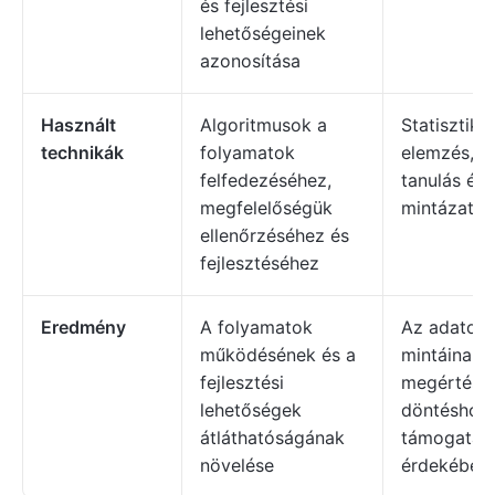
és fejlesztési
lehetőségeinek
azonosítása
Használt
Algoritmusok a
Statisztikai
technikák
folyamatok
elemzés, g
felfedezéséhez,
tanulás és
megfelelőségük
mintázatfe
ellenőrzéséhez és
fejlesztéséhez
Eredmény
A folyamatok
Az adatok
működésének és a
mintáinak 
fejlesztési
megértése
lehetőségek
döntéshoza
átláthatóságának
támogatás
növelése
érdekében