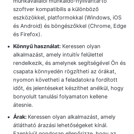
munkavállalói munkaidő-nyilvántartó
szoftver kompatibilis a különböző
eszközökkel, platformokkal (Windows, iOS
és Android) és böngészőkkel (Chrome, Edge
és Firefox).
Könnyű használat:
Keressen olyan
alkalmazást, amely intuitív felülettel
rendelkezik, és amelynek segítségével Ön és
csapata könnyedén rögzítheti az órákat,
nyomon követheti a feladatokra fordított
időt, és jelentéseket készíthet anélkül, hogy
bonyolult tanulási folyamaton kellene
átesnie.
Árak:
Keressen olyan alkalmazást, amely
átlátható árazási lehetőségeket kínál.
Ezenkívül gondosan ellenőrizze, hogy az