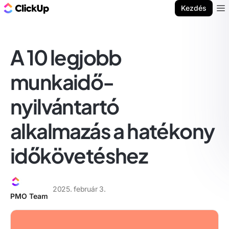
ClickUp blog
Kezdés
Ope
A 10 legjobb
munkaidő-
nyilvántartó
alkalmazás a hatékony
időkövetéshez
2025. február 3.
PMO Team