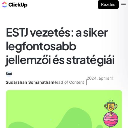
ClickUp blog
Kezdés
Ope
ESTJ vezetés: a siker
legfontosabb
jellemzői és stratégiái
2024. április 11.
Sudarshan Somanathan
Head of Content