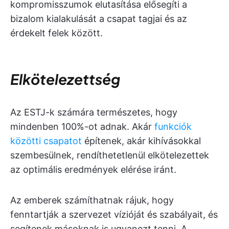
kompromisszumok elutasítása elősegíti a
bizalom kialakulását a csapat tagjai és az
érdekelt felek között.
Elkötelezettség
Az ESTJ-k számára természetes, hogy
mindenben 100%-ot adnak. Akár
funkciók
közötti csapatot
építenek, akár kihívásokkal
szembesülnek, rendíthetetlenül elkötelezettek
az optimális eredmények elérése iránt.
Az emberek számíthatnak rájuk, hogy
fenntartják a szervezet vízióját és szabályait, és
segítenek másoknak is ugyanezt tenni. A