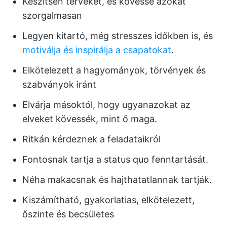
Készítsen terveket, és kövesse azokat
szorgalmasan
Legyen kitartó, még stresszes időkben is, és
motiválja és inspirálja a csapatokat
.
Elkötelezett a hagyományok, törvények és
szabványok iránt
Elvárja másoktól, hogy ugyanazokat az
elveket kövessék, mint ő maga.
Ritkán kérdeznek a feladataikról
Fontosnak tartja a status quo fenntartását.
Néha makacsnak és hajthatatlannak tartják.
Kiszámítható, gyakorlatias, elkötelezett,
őszinte és becsületes