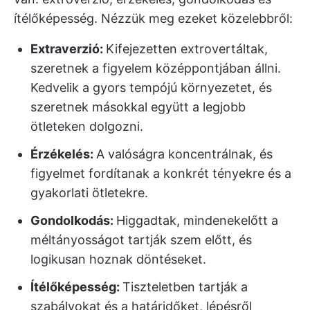
ítélőképesség. Nézzük meg ezeket közelebbről:
Extraverzió:
Kifejezetten extrovertáltak,
szeretnek a figyelem középpontjában állni.
Kedvelik a gyors tempójú környezetet, és
szeretnek másokkal együtt a legjobb
ötleteken dolgozni.
Érzékelés:
A valóságra koncentrálnak, és
figyelmet fordítanak a konkrét tényekre és a
gyakorlati ötletekre.
Gondolkodás:
Higgadtak, mindenekelőtt a
méltányosságot tartják szem előtt, és
logikusan hoznak döntéseket.
Ítélőképesség:
Tiszteletben tartják a
szabályokat és a határidőket, lépésről