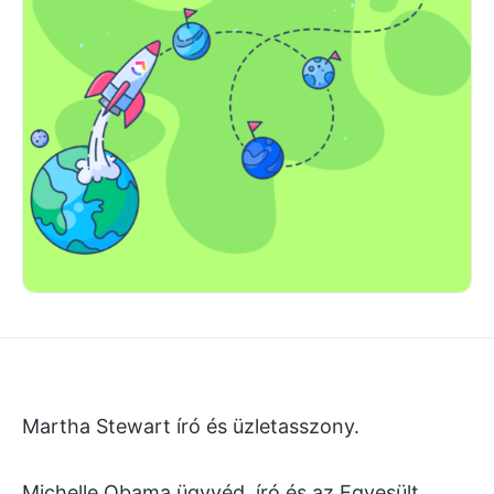
Martha Stewart író és üzletasszony.
Michelle Obama ügyvéd, író és az Egyesült