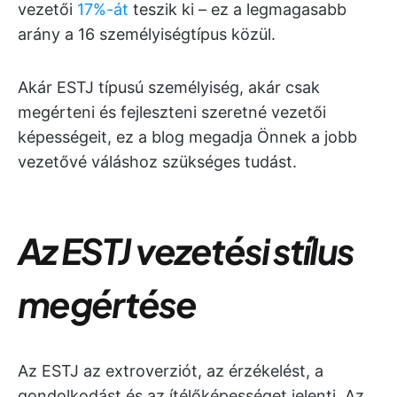
vezetői
17%-át
teszik ki – ez a legmagasabb
arány a 16 személyiségtípus közül.
Akár ESTJ típusú személyiség, akár csak
megérteni és fejleszteni szeretné vezetői
képességeit, ez a blog megadja Önnek a jobb
vezetővé váláshoz szükséges tudást.
Az ESTJ vezetési stílus
megértése
Az ESTJ az extroverziót, az érzékelést, a
gondolkodást és az ítélőképességet jelenti. Az