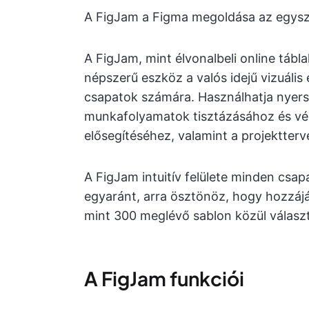
A FigJam a Figma megoldása az egysz
A FigJam, mint élvonalbeli online táb
népszerű eszköz a valós idejű vizuáli
csapatok számára. Használhatja nyers
munkafolyamatok tisztázásához és vé
elősegítéséhez, valamint a projektter
A FigJam intuitív felülete minden csa
egyaránt, arra ösztönöz, hogy hozzájár
mint 300 meglévő sablon közül választ
A FigJam funkciói