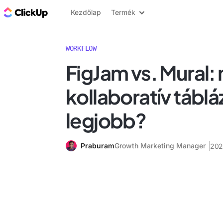
ClickUp blog
Kezdőlap
Termék
WORKFLOW
FigJam vs. Mural:
kollaboratív táblá
legjobb?
Praburam
Growth Marketing Manager
2024