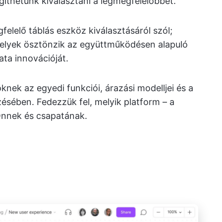
íthetünk kiválasztani a legmegfelelőbbet.
elelő táblás eszköz kiválasztásáról szól;
melyek ösztönzik az együttműködésen alapuló
ta innovációját.
nek az egyedi funkciói, árazási modelljei és a
zésében. Fedezzük fel, melyik platform – a
Önnek és csapatának.