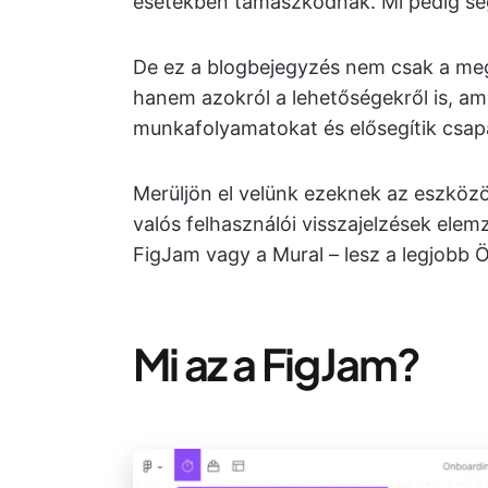
esetekben támaszkodnak. Mi pedig seg
De ez a blogbejegyzés nem csak a megf
hanem azokról a lehetőségekről is, a
munkafolyamatokat és elősegítik csapa
Merüljön el velünk ezeknek az eszközök
valós felhasználói visszajelzések elem
FigJam vagy a Mural – lesz a legjobb 
Mi az a FigJam?