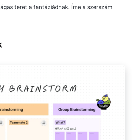
tágas teret a fantáziádnak. Íme a szerszám
k