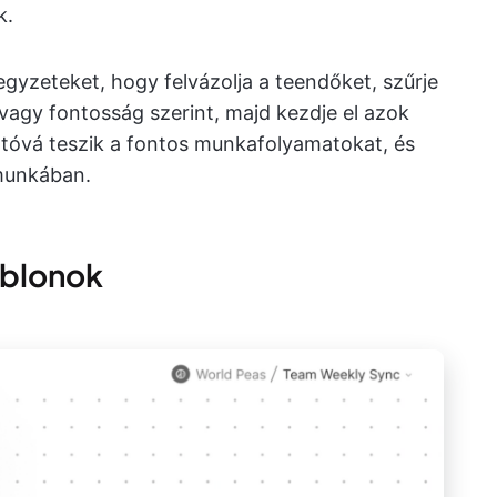
k.
egyzeteket, hogy felvázolja a teendőket, szűrje
 vagy fontosság szerint, majd kezdje el azok
atóvá teszik a fontos munkafolyamatokat, és
 munkában.
ablonok