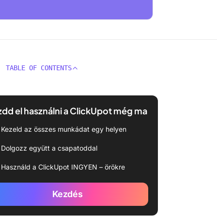
TABLE OF CONTENTS
dd el használni a ClickUpot még ma
Kezeld az összes munkádat egy helyen
Dolgozz együtt a csapatoddal
Használd a ClickUpot INGYEN – örökre
Kezdés