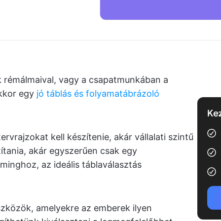
k rémálmaival, vagy a csapatmunkában a
Akkor egy
jó táblás és folyamatábrázoló
Kez
ervrajzokat kell készítenie, akár vállalati szintű
títania, akár egyszerűen csak egy
inghoz, az ideális táblaválasztás
szközök, amelyekre az emberek ilyen