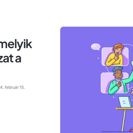
 melyik
zat a
. február 15.