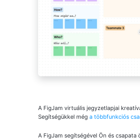
A FigJam virtuális jegyzetlapjai kreatí
Segítségükkel még
a többfunkciós cs
A FigJam segítségével Ön és csapata ö