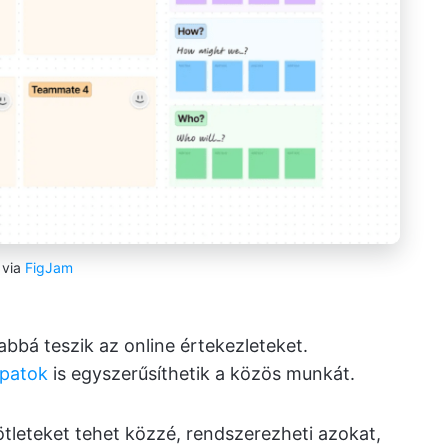
via
FigJam
vabbá teszik az online értekezleteket.
apatok
is egyszerűsíthetik a közös munkát.
tleteket tehet közzé, rendszerezheti azokat,