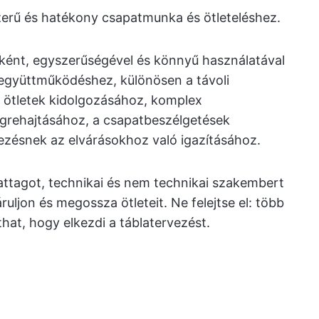
erű és hatékony csapatmunka és ötleteléshez.
laként, egyszerűségével és könnyű használatával
s együttműködéshez, különösen a távoli
 ötletek kidolgozásához, komplex
grehajtásához, a csapatbeszélgetések
vezésnek az elvárásokhoz való igazításához.
pattagot, technikai és nem technikai szakembert
uljon és megossza ötleteit. Ne felejtse el: több
hat, hogy elkezdi a táblatervezést.