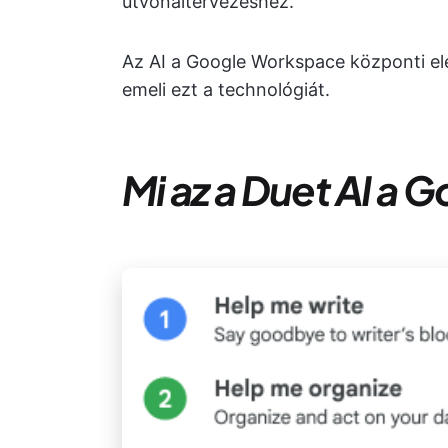
útvonaltervezéshez.
Az AI a Google Workspace központi el
emeli ezt a technológiát.
Mi az a Duet AI a