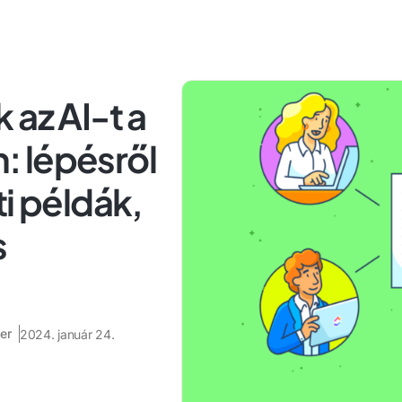
 az AI-t a
 lépésről
ti példák,
s
er
2024. január 24.