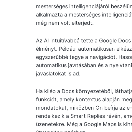
mesterséges intelligenciájáról beszél
alkalmazta a mesterséges intelligenciá
még nem volt elterjedt.
Az AI intuitívabbá tette a Google Docs 
élményt. Például automatikusan elkész
egyszerűbbé tegye a navigációt. Hasonl
automatikus javításában és a nyelvtani
javaslatokat is ad.
Ha kilép a Docs környezetéből, látha
funkciót, amely kontextus alapján megj
mondatokat, miközben Ön beírja az e-
rendelkezik a Smart Replies révén, am
üzenetekre. Még a Google Maps is kihas