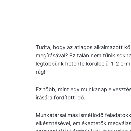
Tudta, hogy az átlagos alkalmazott körü
megírásával? Ez talán nem tűnik sokn
legtöbbünk hetente körülbelül 112 e-mai
rúg!
Ez több, mint egy munkanap elvesztés
írására fordított idő.
Munkatársai más ismétlődő feladatokka
elkészítésével, emlékeztetők megvála