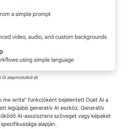
I öt alapmodulból áll
me write” funkcióként bejelentett Duet AI a
ett legújabb generatív AI eszköz. Generatív
működő AI-asszisztens szöveget vagy képeket
specifikussága alapján.