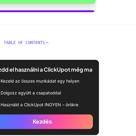
ználni a ClickUp Braint
TABLE OF CONTENTS
dd el használni a ClickUpot még ma
Kezeld az összes munkádat egy helyen
Dolgozz együtt a csapatoddal
Használd a ClickUpot INGYEN – örökre
Kezdés