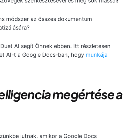
 szövegek szerkesztésével és még sok mással!
igens módszer az összes dokumentum
tizálására?
Duet AI segít Önnek ebben. Itt részletesen
et AI-t a Google Docs-ban, hogy
munkája
elligencia megértése a
n
szünkbe jutnak, amikor a Google Docs