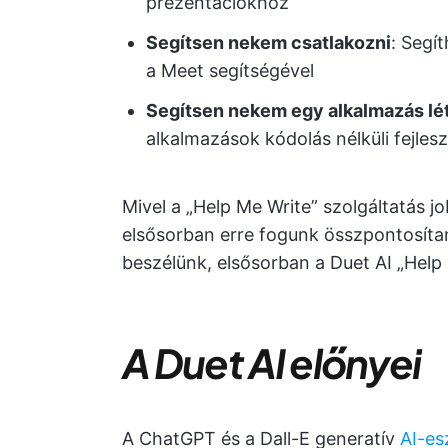
prezentációkhoz
Segítsen nekem csatlakozni
: Segí
a Meet segítségével
Segítsen nekem egy alkalmazás l
alkalmazások kódolás nélküli fejles
Mivel a „Help Me Write” szolgáltatás j
elsősorban erre fogunk összpontosítan
beszélünk, elsősorban a Duet AI „Help
A Duet AI előnyei
A ChatGPT és a Dall-E generatív
AI-e