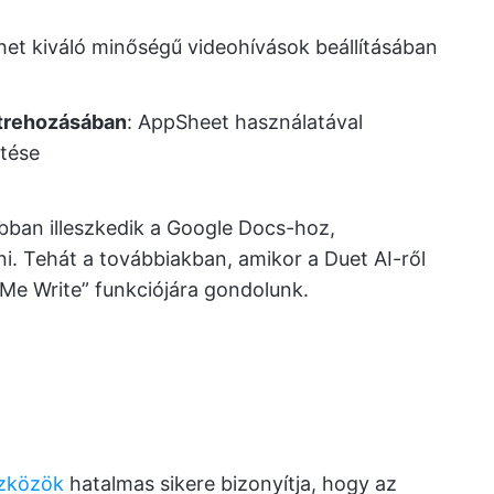
thet kiváló minőségű videohívások beállításában
étrehozásában
: AppSheet használatával
ztése
obban illeszkedik a Google Docs-hoz,
i. Tehát a továbbiakban, amikor a Duet AI-ről
 Me Write” funkciójára gondolunk.
szközök
hatalmas sikere bizonyítja, hogy az