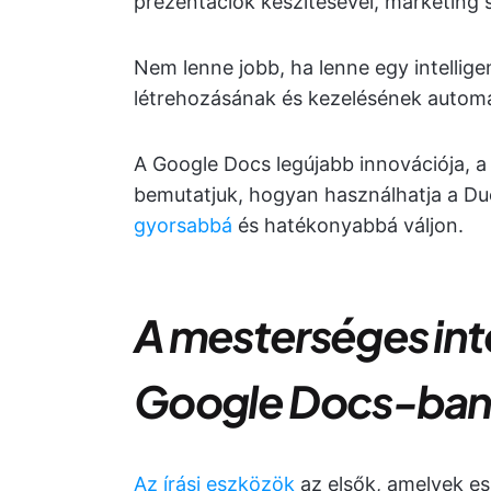
prezentációk készítésével, marketing
Nem lenne jobb, ha lenne egy intell
létrehozásának és kezelésének automa
A Google Docs legújabb innovációja, a 
bemutatjuk, hogyan használhatja a Du
gyorsabbá
és hatékonyabbá váljon.
A mesterséges int
Google Docs-ba
Az írási eszközök
az elsők, amelyek e