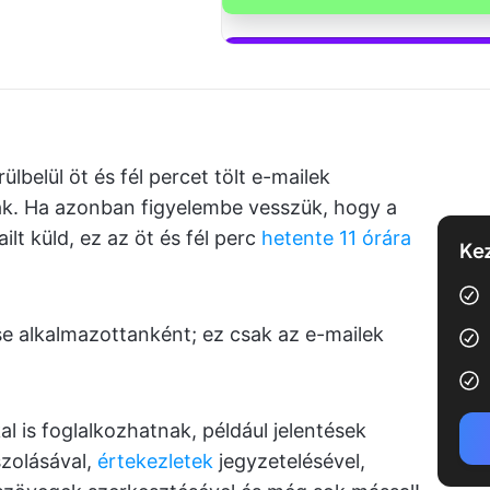
Kezdje el has
lbelül öt és fél percet tölt e-mailek
ak. Ha azonban figyelembe vesszük, hogy a
lt küld, ez az öt és fél perc
hetente 11 órára
Kez
e alkalmazottanként; ez csak az e-mailek
l is foglalkozhatnak, például jelentések
szolásával,
értekezletek
jegyzetelésével,