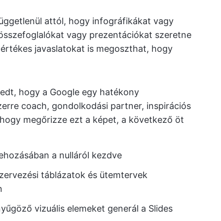
üggetlenül attól, hogy infográfikákat vagy
 összefoglalókat vagy prezentációkat szeretne
s értékes javaslatokat is megoszthat, hogy
rjedt, hogy a Google egy hatékony
rre coach, gondolkodási partner, inspirációs
 hogy megőrizze ezt a képet, a következő öt
trehozásában a nulláról kezdve
szervezési táblázatok és ütemtervek
n
enyűgöző vizuális elemeket generál a Slides