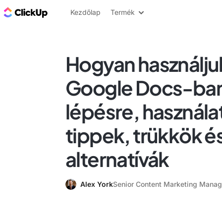
ClickUp blog
Kezdőlap
Termék
Hogyan használjuk
Google Docs-ban:
lépésre, használa
tippek, trükkök é
alternatívák
Alex York
Senior Content Marketing Manag