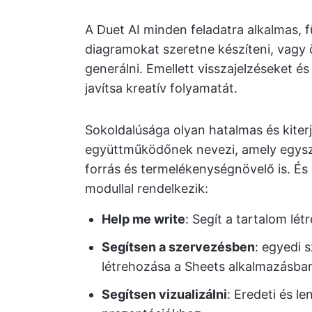
A Duet AI minden feladatra alkalmas, f
diagramokat szeretne készíteni, vagy
generálni. Emellett visszajelzéseket é
javítsa kreatív folyamatát.
Sokoldalúsága olyan hatalmas és kite
együttműködőnek nevezi, amely egysze
forrás és termelékenységnövelő is. És
modullal rendelkezik:
Help me write
: Segít a tartalom lé
Segítsen a szervezésben
: egyedi 
létrehozása a Sheets alkalmazásba
Segítsen vizualizálni
: Eredeti és l