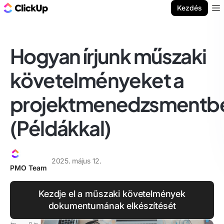
ClickUp blog
Kezdés
Ope
Hogyan írjunk műszaki
követelményeket a
projektmenedzsmentb
(Példákkal)
2025. május 12.
PMO Team
Kezdje el a műszaki követelmények
dokumentumának elkészítését