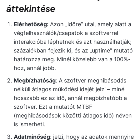
áttekintése
Elérhetőség:
Azon „időre” utal, amely alatt a
végfelhasználók/csapatok a szoftverrel
interakcióba léphetnek és azt használhatják;
százalékban fejezik ki, és az „uptime” mutató
határozza meg. Minél közelebb van a 100%-
hoz, annál jobb.
Megbízhatóság
: A szoftver meghibásodás
nélküli átlagos működési idejét jelzi – minél
hosszabb ez az idő, annál megbízhatóbb a
szoftver. Ezt a mutatót MTBF
(meghibásodások közötti átlagos idő) néven
is ismerheti.
Adatminőség
: jelzi, hogy az adatok mennyire