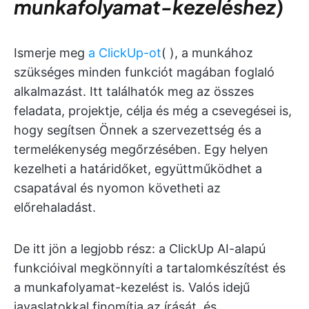
munkafolyamat-kezeléshez)
Ismerje meg
a ClickUp-ot
(
), a munkához
szükséges minden funkciót magában foglaló
alkalmazást. Itt találhatók meg az összes
feladata, projektje, célja és még a csevegései is,
hogy segítsen Önnek a szervezettség és a
termelékenység megőrzésében. Egy helyen
kezelheti a határidőket, együttműködhet a
csapatával és nyomon követheti az
előrehaladást.
De itt jön a legjobb rész: a ClickUp AI-alapú
funkcióival megkönnyíti a tartalomkészítést és
a munkafolyamat-kezelést is. Valós idejű
javaslatokkal finomítja az írását, és