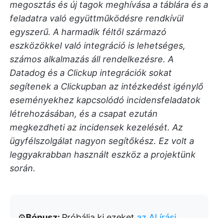
megosztás és új tagok meghívása a táblára és a
feladatra való együttműködésre rendkívül
egyszerű. A harmadik féltől származó
eszközökkel való integráció is lehetséges,
számos alkalmazás áll rendelkezésre. A
Datadog és a Clickup integrációk sokat
segítenek a Clickupban az intézkedést igénylő
eseményekhez kapcsolódó incidensfeladatok
létrehozásában, és a csapat ezután
megkezdheti az incidensek kezelését. Az
ügyfélszolgálat nagyon segítőkész. Ez volt a
leggyakrabban használt eszköz a projektünk
során.
⚙️
Bónusz:
Próbálja ki ezeket
az AI írási