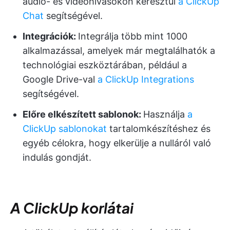
audio- és videohívásokon keresztül
a ClickUp
Chat
segítségével.
Integrációk:
Integrálja több mint 1000
alkalmazással, amelyek már megtalálhatók a
technológiai eszköztárában, például a
Google Drive-val
a ClickUp Integrations
segítségével.
Előre elkészített sablonok:
Használja
a
ClickUp sablonokat
tartalomkészítéshez és
egyéb célokra, hogy elkerülje a nulláról való
indulás gondját.
A ClickUp korlátai