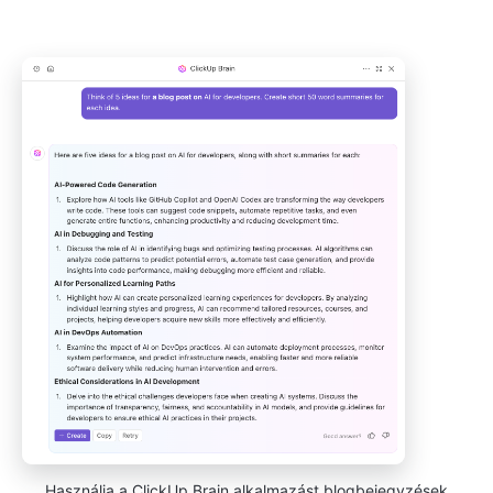
Használja a ClickUp Brain alkalmazást blogbejegyzések