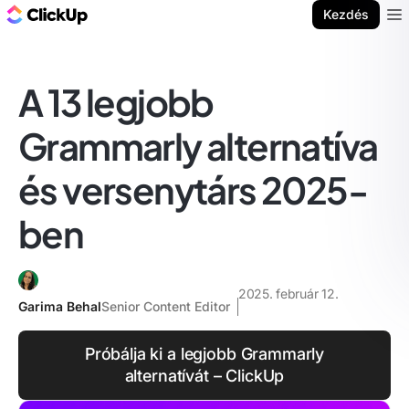
ClickUp blog
Kezdés
Ope
A 13 legjobb
Grammarly alternatíva
és versenytárs 2025-
ben
2025. február 12.
Garima Behal
Senior Content Editor
Próbálja ki a legjobb Grammarly
alternatívát – ClickUp