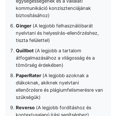
egységességének és a vállalati
kommunikáció konzisztenciájának
biztosításához)
Ginger
(A legjobb felhasználóbarát
nyelvtani és helyesírás-ellenőrzéshez,
tiszta felülettel)
Quillbot
(A legjobb a tartalom
átfogalmazásához a világosság és a
tömörség érdekében)
PaperRater
(A legjobb azoknak a
diákoknak, akiknek nyelvtani
ellenőrzésre és plágiumfelismerésre van
szükségük)
Reverso
(A legjobb fordításhoz és
kontextusalapú írási segítséghez)