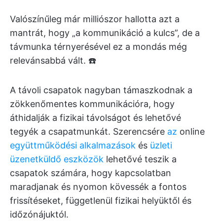
Valószínűleg már milliószor hallotta azt a
mantrát, hogy „a kommunikáció a kulcs”, de a
távmunka térnyerésével ez a mondás még
relevánsabbá vált. ☎️
A távoli csapatok nagyban támaszkodnak a
zökkenőmentes kommunikációra, hogy
áthidalják a fizikai távolságot és lehetővé
tegyék a csapatmunkát. Szerencsére
az
online
együttműködési alkalmazások
és
üzleti
üzenetküldő eszközök
lehetővé teszik a
csapatok számára, hogy kapcsolatban
maradjanak és nyomon kövessék a fontos
frissítéseket, függetlenül fizikai helyüktől és
időzónájuktól.