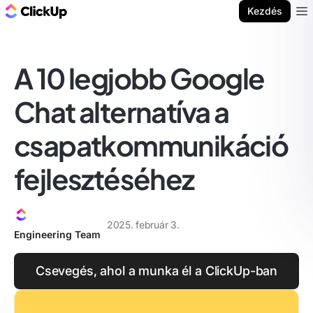
ClickUp blog
Kezdés
Ope
A 10 legjobb Google
Chat alternatíva a
csapatkommunikáció
fejlesztéséhez
2025. február 3.
Engineering Team
Csevegés, ahol a munka él a ClickUp-ban