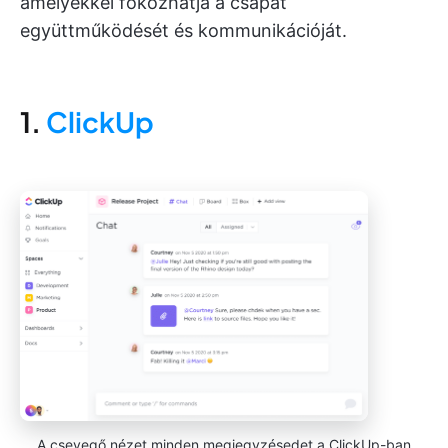
amelyekkel fokozhatja a csapat
együttműködését és kommunikációját.
1.
ClickUp
A csevegő nézet minden megjegyzésedet a ClickUp-ban