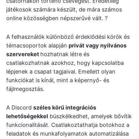
csatornákon történő csevegést. Eredetileg
játékosok számára készült, de mára számos
online közösségben népszerűvé vált. ?️
A felhasználók különböző érdeklődési körök és
témacsoportok alapján
privát vagy nyilvános
szervereket
hozhatnak létre és
csatlakozhatnak azokhoz, hogy kapcsolatba
lépjenek a csapat tagjaival. Emellett olyan
funkciókat is kínál, mint a képernyő- és
fájlmegosztás.
A Discord
széles körű integrációs
lehetőségekkel
büszkélkedhet, amelyek bővítik
funkcionalitását. Csatlakoztathatja botokhoz a
feladatok és munkafolyamatok automatizálása