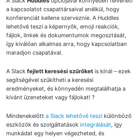
A Slack
Huddles
opciójával könnyedén felveheti
a kapcsolatot csapattársaival anélkül, hogy
konferenciát kellene szerveznie. A Huddles
lehetővé teszi a képernyők, emoji reakciók,
fájlok, linkek és dokumentumok megosztását,
így kiválóan alkalmas arra, hogy kapcsolatban
maradjon csapatával.
A Slack
fejlett keresési szűrőket
is kínál – ezek
segítségével szűkítheti a keresési
eredményeket, és könnyedén megtalálhatja a
kívánt üzeneteket vagy fájlokat! ?
Mindenekelőtt
a Slack lehetővé teszi
különböző
eszközök és szolgáltatások
integrálását
, így
munkádat egy helyen végezheted, és