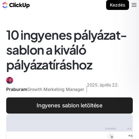
ClickUp blog
Kezdés
Ope
10 ingyenes pályázat-
sablon a kiváló
pályázatíráshoz
2025. április 22.
Praburam
Growth Marketing Manager
Ingyenes sablon letöltése