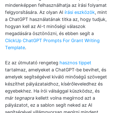
mindenképpen felhasználhatja az írási folyamat
felgyorsítására. Az olyan AI
írási eszközök
, mint
a ChatGPT használatának titka az, hogy tudjuk,
hogyan kell az AI-t minőségi válaszok
megadására ösztönözni, és ebben segít a
ClickUp ChatGPT Prompts For Grant Writing
Template
.
Ez az útmutató rengeteg
hasznos tippet
tartalmaz, amelyeket a ChatGPT-be bevihet, és
amelyek segítségével kiváló minőségű szöveget
készíthet pályázataidhoz, kísérőleveledhez és
egyebekhez. Ha írói válsággal küszködsz, és
már tegnapra
kellett volna megírnod azt a
pályázatot, ez a sablon segít neked az AI
segítségével villámgyorsan megírni mindent.