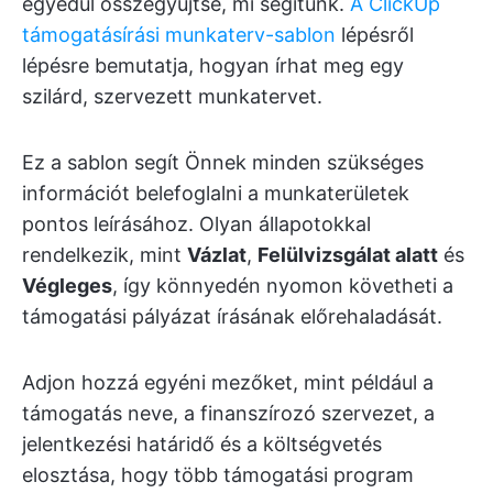
egyedül összegyűjtse, mi segítünk.
A ClickUp
támogatásírási munkaterv-sablon
lépésről
lépésre bemutatja, hogyan írhat meg egy
szilárd, szervezett munkatervet.
Ez a sablon segít Önnek minden szükséges
információt belefoglalni a munkaterületek
pontos leírásához. Olyan állapotokkal
rendelkezik, mint
Vázlat
,
Felülvizsgálat alatt
és
Végleges
, így könnyedén nyomon követheti a
támogatási pályázat írásának előrehaladását.
Adjon hozzá egyéni mezőket, mint például a
támogatás neve, a finanszírozó szervezet, a
jelentkezési határidő és a költségvetés
elosztása, hogy több támogatási program