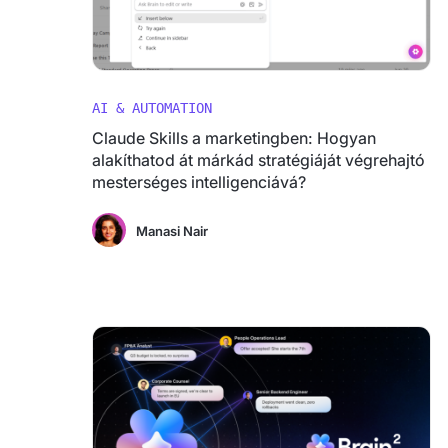
AI & AUTOMATION
Claude Skills a marketingben: Hogyan
alakíthatod át márkád stratégiáját végrehajtó
mesterséges intelligenciává?
Manasi Nair