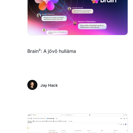
Brain²: A jövő hulláma
Jay Hack