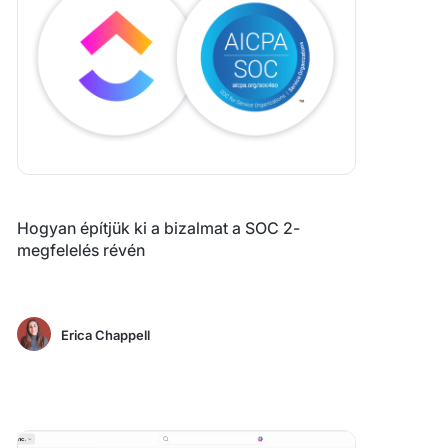
Hogyan építjük ki a bizalmat a SOC 2-
megfelelés révén
Erica Chappell