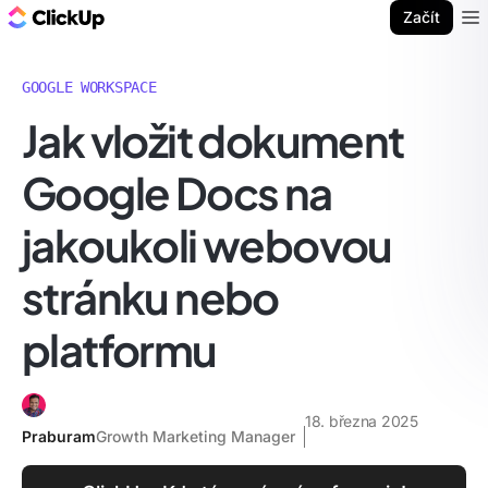
ClickUp blog
Začít
Ope
GOOGLE WORKSPACE
Jak vložit dokument
Google Docs na
jakoukoli webovou
stránku nebo
platformu
18. března 2025
Praburam
Growth Marketing Manager