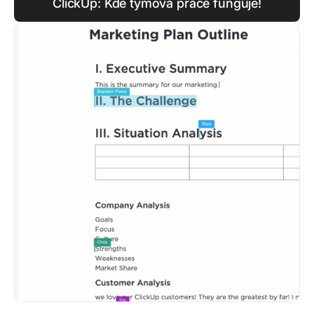
ClickUp: Kde týmová práce funguje!