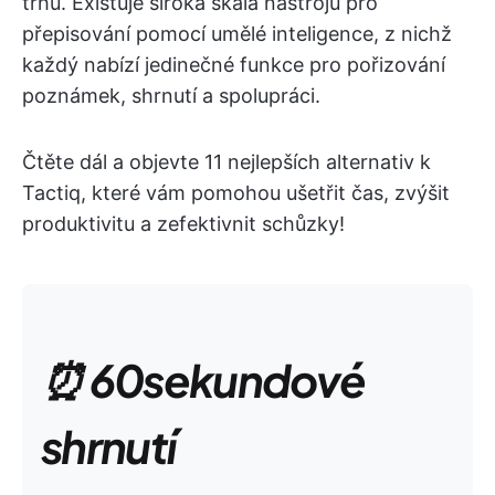
trhu. Existuje široká škála nástrojů pro
přepisování pomocí umělé inteligence, z nichž
každý nabízí jedinečné funkce pro pořizování
poznámek, shrnutí a spolupráci.
Čtěte dál a objevte 11 nejlepších alternativ k
Tactiq, které vám pomohou ušetřit čas, zvýšit
produktivitu a zefektivnit schůzky!
⏰ 60sekundové
shrnutí