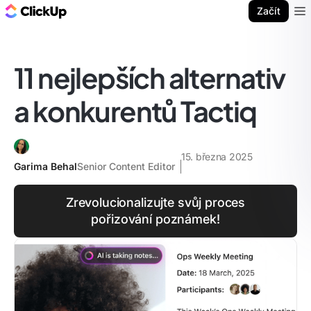
ClickUp blog
Začít
Ope
11 nejlepších alternativ
a konkurentů Tactiq
15. března 2025
Garima Behal
Senior Content Editor
Zrevolucionalizujte svůj proces
pořizování poznámek!