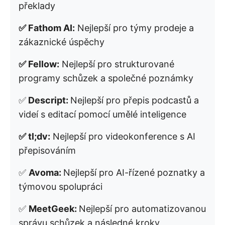
překlady
✅ Fathom AI:
Nejlepší pro týmy prodeje a
zákaznické úspěchy
✅ Fellow:
Nejlepší pro strukturované
programy schůzek a společné poznámky
✅
Descript:
Nejlepší pro přepis podcastů a
videí s editací pomocí umělé inteligence
✅ tl;dv:
Nejlepší pro videokonference s AI
přepisováním
✅
Avoma:
Nejlepší pro AI-řízené poznatky a
týmovou spolupráci
✅
MeetGeek:
Nejlepší pro automatizovanou
správu schůzek a následné kroky