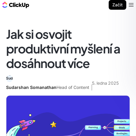
ClickUp blog
Začít
Ope
Jak si osvojit
produktivní myšlení a
dosáhnout více
5. ledna 2025
Sudarshan Somanathan
Head of Content