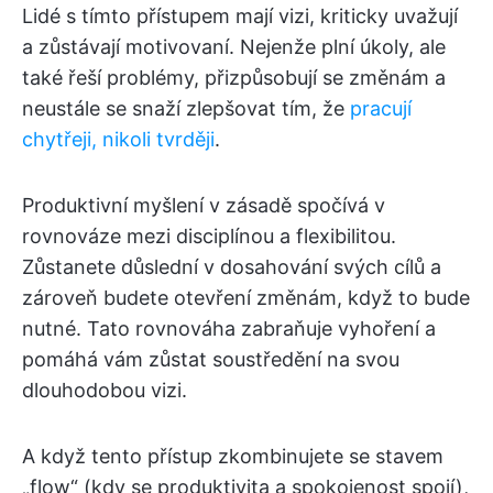
Lidé s tímto přístupem mají vizi, kriticky uvažují
a zůstávají motivovaní. Nejenže plní úkoly, ale
také řeší problémy, přizpůsobují se změnám a
neustále se snaží zlepšovat tím, že
pracují
chytřeji, nikoli tvrději
.
Produktivní myšlení v zásadě spočívá v
rovnováze mezi disciplínou a flexibilitou.
Zůstanete důslední v dosahování svých cílů a
zároveň budete otevření změnám, když to bude
nutné. Tato rovnováha zabraňuje vyhoření a
pomáhá vám zůstat soustředění na svou
dlouhodobou vizi.
A když tento přístup zkombinujete se stavem
„flow“ (kdy se produktivita a spokojenost spojí),