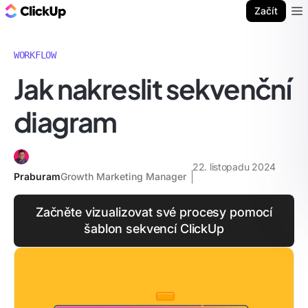
ClickUp blog
Začít
Ope
WORKFLOW
Jak nakreslit sekvenční
diagram
22. listopadu 2024
Praburam
Growth Marketing Manager
Začněte vizualizovat své procesy pomocí
šablon sekvencí ClickUp