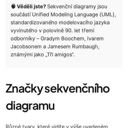
🧠 Věděli jste?
Sekvenční diagramy jsou
součástí Unified Modeling Language (UML),
standardizovaného modelovacího jazyka
vyvinutého v polovině 90. let třemi
odborníky – Gradym Boochem, Ivarem
Jacobsonem a Jamesem Rumbaugh,
známými jako „Tři amigos“.
Značky sekvenčního
diagramu
Různé tvary, které vidíte v výše uvedeném