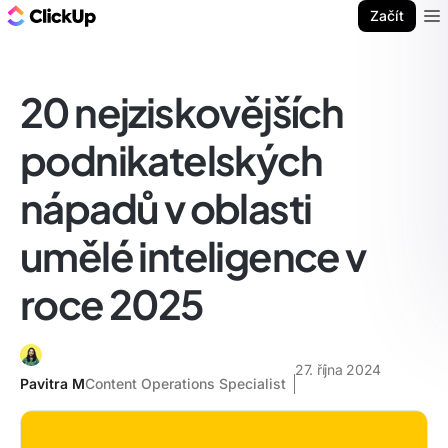
ClickUp blog
Začít
Ope
20 nejziskovějších
podnikatelských
nápadů v oblasti
umělé inteligence v
roce 2025
27. října 2024
Pavitra M
Content Operations Specialist