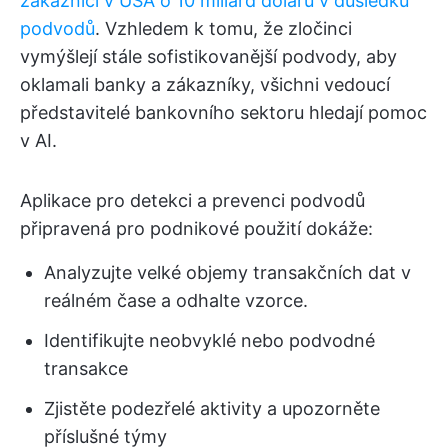
zákazníci v USA o 10 miliard dolarů v důsledku
podvodů
. Vzhledem k tomu, že zločinci
vymýšlejí stále sofistikovanější podvody, aby
oklamali banky a zákazníky, všichni vedoucí
představitelé bankovního sektoru hledají pomoc
v AI.
Aplikace pro detekci a prevenci podvodů
připravená pro podnikové použití dokáže:
Analyzujte velké objemy transakčních dat v
reálném čase a odhalte vzorce.
Identifikujte neobvyklé nebo podvodné
transakce
Zjistěte podezřelé aktivity a upozorněte
příslušné týmy