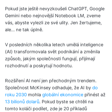
Pokud jste ještě nevyzkoušeli ChatGPT, Google
Gemini nebo nejnovější Notebook LM, zveme
vás, abyste vylezli ze své ulity. Jen žertujeme,
ale... ne tak úplně.
V posledních několika letech umělá inteligence
(AI) transformovala svět podnikání a změnila
způsob, jakým společnosti fungují, přijímají
rozhodnutí a poskytují hodnotu.
Rozšíření AI není jen přechodným trendem.
Společnost McKinsey odhaduje, že AI by
do
roku 2030
mohla
globální ekonomice
přinést až
13 bilionů dolarů
. Pokud byste se chtěli na
tomto koláči podílet, zde je 20 příkladů