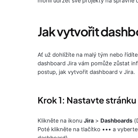
mohli udržet své projekty na správné c
Jak vytvořit dashbo
Ať už dohlížíte na malý tým nebo řídít
dashboard Jira vám pomůže zůstat inf
postup, jak vytvořit dashboard v Jira.
Krok 1: Nastavte stránk
Klikněte na ikonu
Jira
>
Dashboards
(
Poté klikněte na tlačítko ••• a vyber
dashboard).