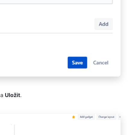
na
Uložit
.