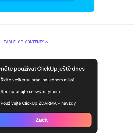
TABLE OF CONTENTS
něte používat ClickUp ještě dnes
Řiďte veškerou práci na jednom místě
Spolupracujte se svým týmem
Používejte ClickUp ZDARMA – navždy
Začít