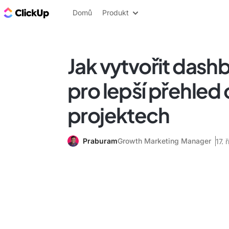
ClickUp blog
Domů
Produkt
Jak vytvořit dashb
pro lepší přehled 
projektech
Praburam
Growth Marketing Manager
17. 