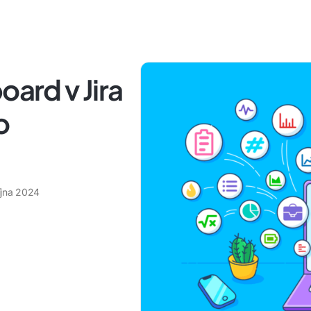
oard v Jira
o
října 2024