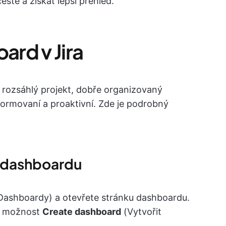
estě a získat lepší přehled.
ard v Jira
e rozsáhlý projekt, dobře organizovaný
ormovaní a proaktivní. Zde je podrobný
u dashboardu
Dashboardy) a otevřete stránku dashboardu.
te možnost
Create dashboard
(Vytvořit