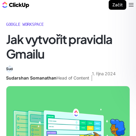
ClickUp blog
Začít
Ope
GOOGLE WORKSPACE
Jak vytvořit pravidla
Gmailu
1. října 2024
Sudarshan Somanathan
Head of Content