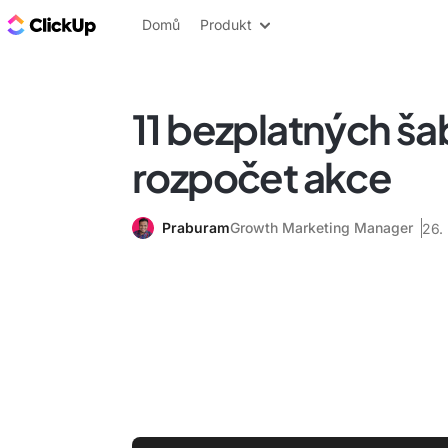
ClickUp blog
Domů
Produkt
11 bezplatných ša
rozpočet akce
Praburam
Growth Marketing Manager
26.