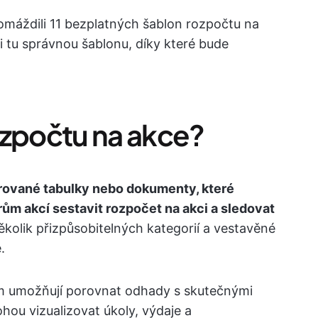
máždili 11 bezplatných šablon rozpočtu na
si tu správnou šablonu, díky které bude
ozpočtu na akce?
rované tabulky nebo dokumenty, které
ům akcí sestavit rozpočet na akci a sledovat
ěkolik přizpůsobitelných kategorií a vestavěné
.
m umožňují porovnat odhady s skutečnými
hou vizualizovat úkoly, výdaje a