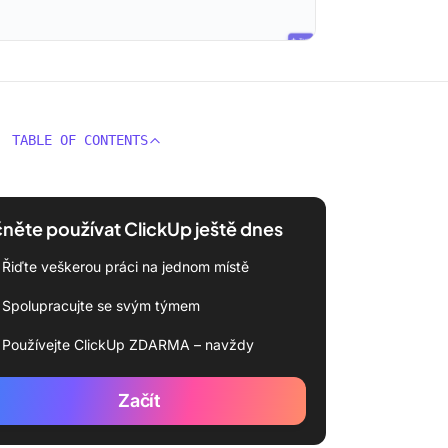
TABLE OF CONTENTS
něte používat ClickUp ještě dnes
Řiďte veškerou práci na jednom místě
Spolupracujte se svým týmem
Používejte ClickUp ZDARMA – navždy
Začít