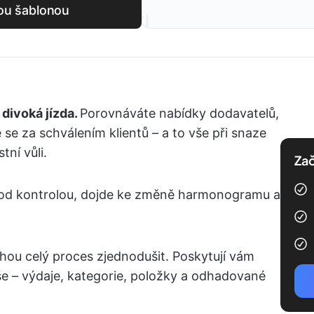
nou šablonou
divoká jízda.
Porovnáváte nabídky dodavatelů,
se za schválením klientů – a to vše při snaze
tní vůli.
Zač
 pod kontrolou, dojde ke změně harmonogramu a
hou celý proces zjednodušit. Poskytují vám
še – výdaje, kategorie, položky a odhadované