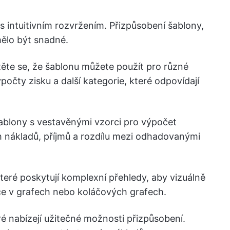
 s intuitivním rozvržením. Přizpůsobení šablony,
mělo být snadné.
stěte se, že šablonu můžete použít pro různé
ýpočty zisku a další kategorie, které odpovídají
šablony s vestavěnými vzorci pro výpočet
nákladů, příjmů a rozdílu mezi odhadovanými
které poskytují komplexní přehledy, aby vizuálně
kce v grafech nebo koláčových grafech.
eré nabízejí užitečné možnosti přizpůsobení.