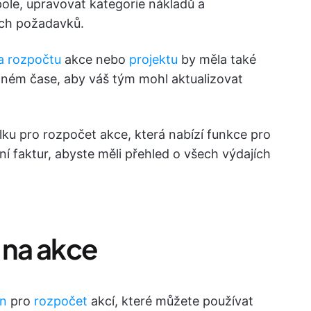
pole, upravovat kategorie nákladů a
ich požadavků.
a rozpočtu
akce nebo
projektu
by měla také
álném čase, aby váš tým mohl aktualizovat
lku pro rozpočet akce, která nabízí funkce pro
í faktur, abyste měli přehled o všech výdajích
 na akce
on
pro
rozpočet
akcí, které můžete používat