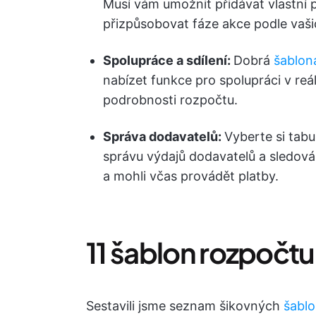
Musí vám umožnit přidávat vlastní 
přizpůsobovat fáze akce podle vaš
Spolupráce a sdílení:
Dobrá
šablon
nabízet funkce pro spolupráci v re
podrobnosti rozpočtu.
Správa dodavatelů:
Vyberte si tabu
správu výdajů dodavatelů a sledován
a mohli včas provádět platby.
11 šablon rozpočtu
Sestavili jsme seznam šikovných
šabl