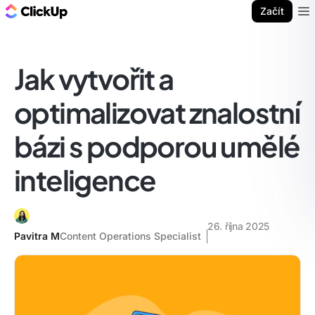
ClickUp blog
Začít
Ope
Jak vytvořit a
optimalizovat znalostní
bázi s podporou umělé
inteligence
26. října 2025
Pavitra M
Content Operations Specialist