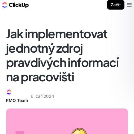
ClickUp blog
Začít
Ope
Jak implementovat
jednotný zdroj
pravdivých informací
na pracovišti
6. září 2024
PMO Team