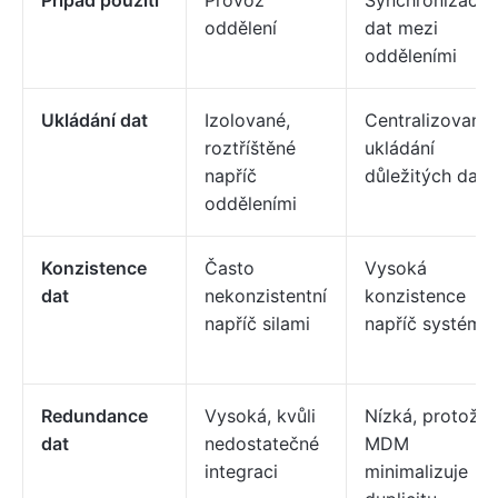
Případ použití
Provoz
Synchronizace
oddělení
dat mezi
odděleními
Ukládání dat
Izolované,
Centralizované
roztříštěné
ukládání
napříč
důležitých dat
odděleními
Konzistence
Často
Vysoká
dat
nekonzistentní
konzistence
napříč silami
napříč systémy
Redundance
Vysoká, kvůli
Nízká, protože
dat
nedostatečné
MDM
integraci
minimalizuje