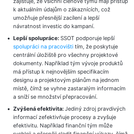
zajišťuje, že všichni členové týmu mají přístup
k aktuálním údajům o zákaznících, což
umožňuje přesnější zacílení a lepší
návratnost investic do kampaní.
Lepší spolupráce:
SSOT podporuje lepší
spolupráci na pracovišti
tím, že poskytuje
centrální úložiště pro všechny projektové
dokumenty. Například tým vývoje produktů
má přístup k nejnovějším specifikacím
designu a projektovým plánům na jednom
místě, čímž se vyhne zastaralým informacím
a sníží se množství přepracování.
Zvýšená efektivita:
Jediný zdroj pravdivých
informací zefektivňuje procesy a zvyšuje
efektivitu. Například finanční tým může
rychleji a přesněji sladit finanční výkazy, čímž