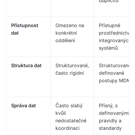
duplicitu
Přístupnost
Omezeno na
Přístupné
dat
konkrétní
prostřednictvím
oddělení
integrovaných
systémů
Struktura dat
Strukturované,
Strukturované,
často rigidní
definované
postupy MDM
Správa dat
Často slabý
Přísný, s
kvůli
definovanými
nedostatečné
pravidly a
koordinaci
standardy