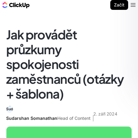
ClickUp blog
Začít
Ope
Jak provádět
průzkumy
spokojenosti
zaměstnanců (otázky
+ šablona)
2. září 2024
Sudarshan Somanathan
Head of Content