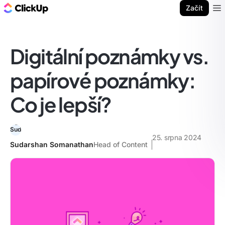
ClickUp blog
Začít
Ope
Digitální poznámky vs.
papírové poznámky:
Co je lepší?
25. srpna 2024
Sudarshan Somanathan
Head of Content