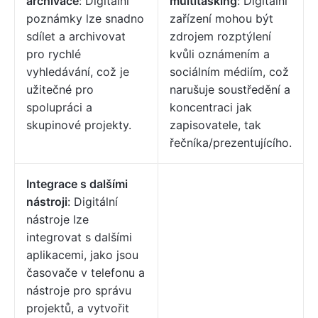
archivace
: Digitální
multitasking
: Digitální
poznámky lze snadno
zařízení mohou být
sdílet a archivovat
zdrojem rozptýlení
pro rychlé
kvůli oznámením a
vyhledávání, což je
sociálním médiím, což
užitečné pro
narušuje soustředění a
spolupráci a
koncentraci jak
skupinové projekty.
zapisovatele, tak
řečníka/prezentujícího.
Integrace s dalšími
nástroji
: Digitální
nástroje lze
integrovat s dalšími
aplikacemi, jako jsou
časovače v telefonu a
nástroje pro správu
projektů, a vytvořit