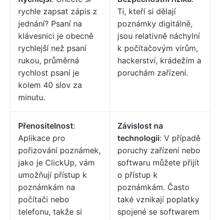
rychle zapsat zápis z
Ti, kteří si dělají
jednání? Psaní na
poznámky digitálně,
klávesnici je obecně
jsou relativně náchylní
rychlejší než psaní
k počítačovým virům,
rukou, průměrná
hackerství, krádežím a
rychlost psaní je
poruchám zařízení.
kolem 40 slov za
minutu.
Přenositelnost
:
Závislost na
Aplikace pro
technologii
: V případě
pořizování poznámek,
poruchy zařízení nebo
jako je ClickUp, vám
softwaru můžete přijít
umožňují přístup k
o přístup k
poznámkám na
poznámkám. Často
počítači nebo
také vznikají poplatky
telefonu, takže si
spojené se softwarem