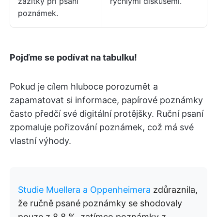
zážitky při psaní
rychlými diskusemi.
poznámek.
Pojďme se podívat na tabulku!
Pokud je cílem hluboce porozumět a
zapamatovat si informace, papírové poznámky
často předčí své digitální protějšky. Ruční psaní
zpomaluje pořizování poznámek, což má své
vlastní výhody.
Studie Muellera a Oppenheimera
zdůraznila,
že ručně psané poznámky se shodovaly
pouze z 8,8 %, zatímco poznámky z