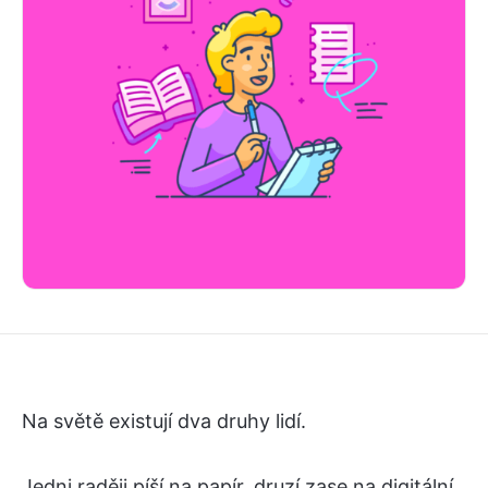
Na světě existují dva druhy lidí.
Jedni raději píší na papír, druzí zase na digitální