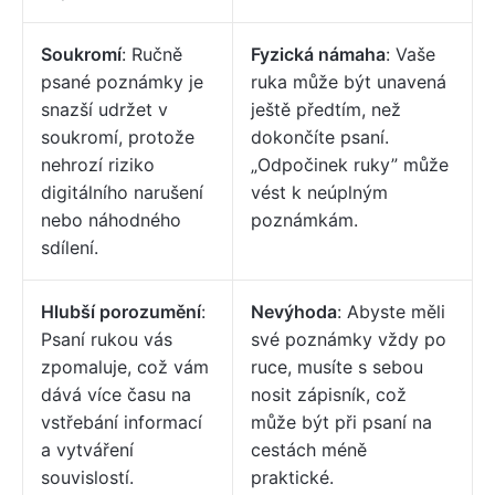
Soukromí
: Ručně
Fyzická námaha
: Vaše
psané poznámky je
ruka může být unavená
snazší udržet v
ještě předtím, než
soukromí, protože
dokončíte psaní.
nehrozí riziko
„Odpočinek ruky” může
digitálního narušení
vést k neúplným
nebo náhodného
poznámkám.
sdílení.
Hlubší porozumění
:
Nevýhoda
: Abyste měli
Psaní rukou vás
své poznámky vždy po
zpomaluje, což vám
ruce, musíte s sebou
dává více času na
nosit zápisník, což
vstřebání informací
může být při psaní na
a vytváření
cestách méně
souvislostí.
praktické.