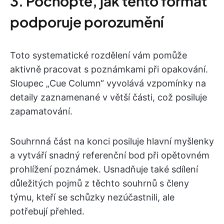
3. Pochopte, jak tento formát
podporuje porozumění
Toto systematické rozdělení vám pomůže
aktivně pracovat s poznámkami při opakování.
Sloupec „Cue Column“ vyvolává vzpomínky na
detaily zaznamenané v větší části, což posiluje
zapamatování.
Souhrnná část na konci posiluje hlavní myšlenky
a vytváří snadný referenční bod při opětovném
prohlížení poznámek. Usnadňuje také sdílení
důležitých pojmů z těchto souhrnů s členy
týmu, kteří se schůzky nezúčastnili, ale
potřebují přehled.