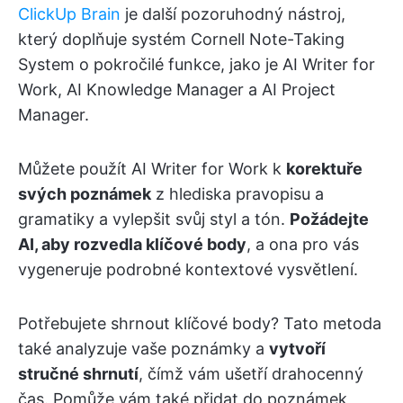
ClickUp Brain
je další pozoruhodný nástroj,
který doplňuje systém Cornell Note-Taking
System o pokročilé funkce, jako je AI Writer for
Work, AI Knowledge Manager a AI Project
Manager.
Můžete použít AI Writer for Work k
korektuře
svých poznámek
z hlediska pravopisu a
gramatiky a vylepšit svůj styl a tón.
Požádejte
AI, aby rozvedla klíčové body
, a ona pro vás
vygeneruje podrobné kontextové vysvětlení.
Potřebujete shrnout klíčové body? Tato metoda
také analyzuje vaše poznámky a
vytvoří
stručné shrnutí
, čímž vám ušetří drahocenný
čas. Pomůže vám také přidat do poznámek