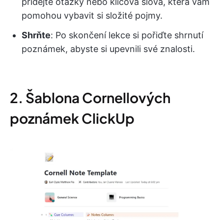
přidejte otázky nebo klíčová slova, která vám
pomohou vybavit si složité pojmy.
Shrňte
: Po skončení lekce si pořiďte shrnutí
poznámek, abyste si upevnili své znalosti.
2. Šablona Cornellových
poznámek ClickUp