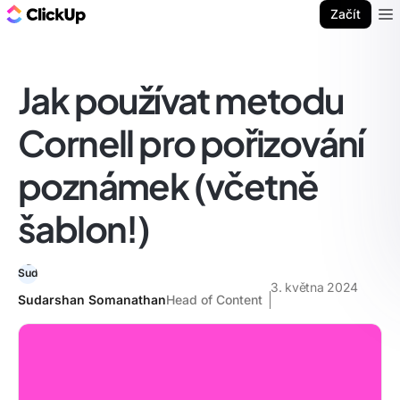
ClickUp blog
Začít
Ope
Jak používat metodu
Cornell pro pořizování
poznámek (včetně
šablon!)
3. května 2024
Sudarshan Somanathan
Head of Content