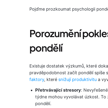
Pojďme prozkoumat psychologii ponděln
Porozumění pokles
pondělí
Existuje dostatek výzkumů, které dokaz
pravděpodobnost začít pondělí spíše s
faktory
, které
snižují produktivitu
a vyv
Přetrvávající stresory
: Nevyřešené
týdne mohou vyvolávat úzkost. To z
pondělí.