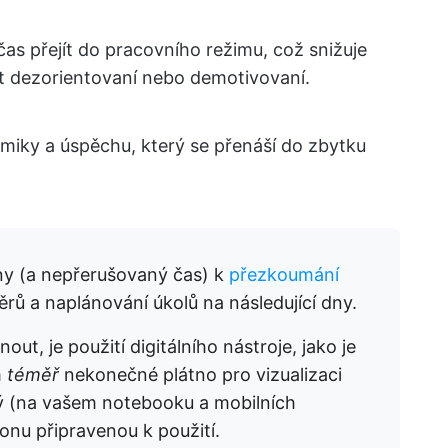
čas přejít do pracovního režimu, což snižuje
t dezorientovaní nebo demotivovaní.
namiky a úspěchu, který se přenáší do zbytku
ny (a nepřerušovaný čas) k
přezkoumání
rů a naplánování úkolů na následující dny.
, je použití digitálního nástroje, jako je
m
téměř
nekonečné plátno pro vizualizaci
ný (na vašem notebooku a mobilních
onu připravenou k použití.