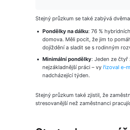
Stejný průzkum se také zabývá dvěma
Pondělky na dálku
: 76 % hybridníc
domova. Měli pocit, že jim to pom
dojíždění a sladit se s rodinným ro
Minimální pondělky
: Jeden ze čty
nejzákladnější práci – vy
řizoval e-m
nadcházející týden.
Stejný průzkum také zjistil, že zaměstna
stresovanější než zaměstnanci pracují