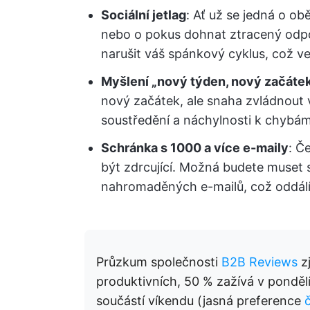
Sociální jetlag
: Ať už se jedná o o
nebo o pokus dohnat ztracený odpo
narušit váš spánkový cyklus, což ve
Myšlení „nový týden, nový začáte
nový začátek, ale snaha zvládnout
soustředění a náchylnosti k chybám,
Schránka s 1000 a více e-maily
: Č
být zdrcující. Možná budete muset 
nahromaděných e-mailů, což oddálí
Průzkum společnosti
B2B Reviews
zj
produktivních, 50 % zažívá v pondělí 
součástí víkendu (jasná preference