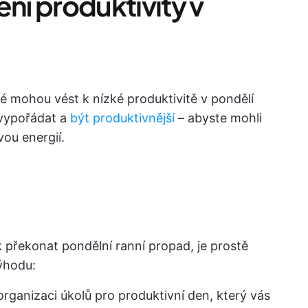
ení produktivity v
ré mohou vést k nízké produktivitě v pondělí
 vypořádat a
být produktivnější
– abyste mohli
ou energií.
 překonat pondělní ranní propad, je prostě
výhodu:
organizaci úkolů pro produktivní den, který vás