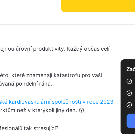
ejnou úrovní produktivity. Každý občas čelí
Zač
éto, které znamenají katastrofu pro vaši
bávaná pondělní rána.
ské kardiovaskulární společnosti v roce 2023
farktům než v kterýkoli jiný den. 😲
esionálů tak stresující?