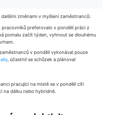
 dalšími změnami v myšlení zaměstnanců:
h pracovníků preferovalo v pondělí práci z
áhá pomalu začít týden, vyhnout se dlouhému
zvrhem.
ř zaměstnanců v pondělí vykonával pouze
aily
, účastnil se schůzek a plánoval
nci pracující na místě se v pondělí cítí
cí na dálku nebo hybridně.