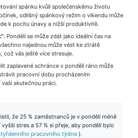
bětování spánku kvůli společenskému životu
činek, odlišný spánkový režim o víkendu může
de k pocitu únavy a nižší produktivitě.
k“
: Pondělí se může zdát jako ideální čas na
 všechno najednou může vést ke ztrátě
 což vás ještě více stresuje.
elit zaplavené schránce v pondělí ráno může
strávit pracovní dobu procházením
 vaši
skutečnou
práci.
istil, že 25 % zaměstnanců je v pondělí méně
vyšší stres a 57 % si přeje, aby pondělí bylo
čtyřdenního pracovního týdne
).