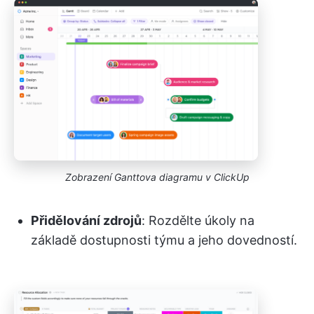
Zobrazení Ganttova diagramu v ClickUp
Přidělování zdrojů
: Rozdělte úkoly na
základě dostupnosti týmu a jeho dovedností.