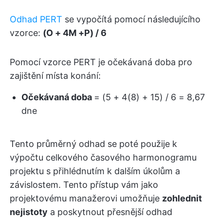
Odhad PERT
se vypočítá pomocí následujícího
vzorce:
(O + 4M +P) / 6
Pomocí vzorce PERT je očekávaná doba pro
zajištění místa konání:
Očekávaná doba
= (5 + 4(8) + 15) / 6 = 8,67
dne
Tento průměrný odhad se poté použije k
výpočtu celkového časového harmonogramu
projektu s přihlédnutím k dalším úkolům a
závislostem. Tento přístup vám jako
projektovému manažerovi umožňuje
zohlednit
nejistoty
a poskytnout přesnější odhad