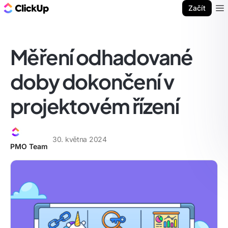
ClickUp blog
Začít
Ope
Měření odhadované
doby dokončení v
projektovém řízení
30. května 2024
PMO Team