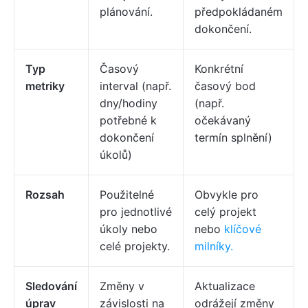
plánování.
předpokládaném
dokončení.
Typ
Časový
Konkrétní
metriky
interval (např.
časový bod
dny/hodiny
(např.
potřebné k
očekávaný
dokončení
termín splnění)
úkolů)
Rozsah
Použitelné
Obvykle pro
pro jednotlivé
celý projekt
úkoly nebo
nebo
klíčové
celé projekty.
milníky.
Sledování
Změny v
Aktualizace
úprav
závislosti na
odrážejí změny