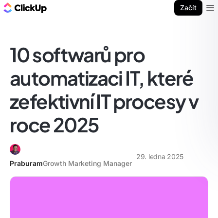
ClickUp blog
Začít
Ope
10 softwarů pro
automatizaci IT, které
zefektivní IT procesy v
roce 2025
29. ledna 2025
Praburam
Growth Marketing Manager