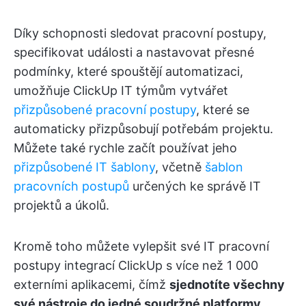
Díky schopnosti sledovat pracovní postupy,
specifikovat události a nastavovat přesné
podmínky, které spouštějí automatizaci,
umožňuje ClickUp IT týmům vytvářet
přizpůsobené pracovní postupy
, které se
automaticky přizpůsobují potřebám projektu.
Můžete také rychle začít používat jeho
přizpůsobené IT šablony
, včetně
šablon
pracovních postupů
určených ke správě IT
projektů a úkolů.
Kromě toho můžete vylepšit své IT pracovní
postupy integrací ClickUp s více než 1 000
externími aplikacemi, čímž
sjednotíte všechny
své nástroje do jedné soudržné platformy
.