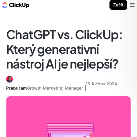
ClickUp blog
Začít
Ope
ChatGPT vs. ClickUp:
Který generativní
nástroj AI je nejlepší?
15. května 2024
Praburam
Growth Marketing Manager