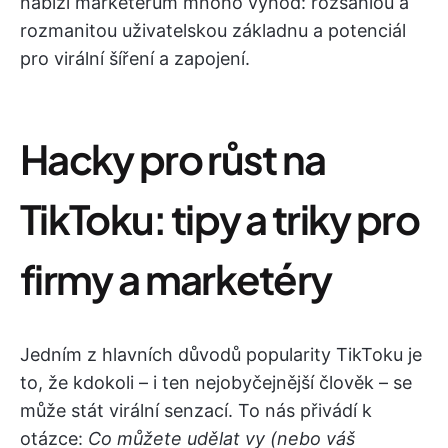
nabízí marketérům mnoho výhod: rozsáhlou a
rozmanitou uživatelskou základnu a potenciál
pro virální šíření a zapojení.
Hacky pro růst na
TikToku: tipy a triky pro
firmy a marketéry
Jedním z hlavních důvodů popularity TikToku je
to, že kdokoli – i ten nejobyčejnější člověk – se
může stát virální senzací. To nás přivádí k
otázce:
Co můžete udělat vy (nebo váš