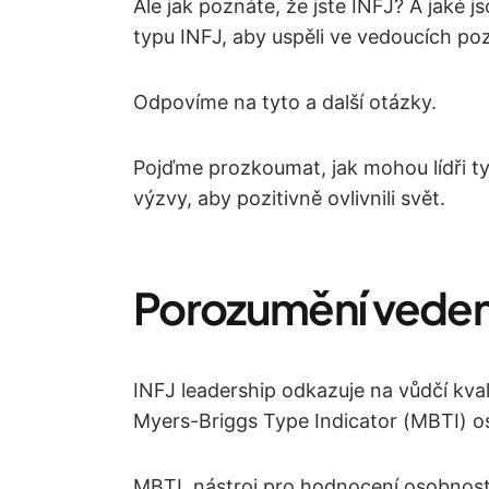
Ale jak poznáte, že jste INFJ? A jaké
typu INFJ, aby uspěli ve vedoucích poz
Odpovíme na tyto a další otázky.
Pojďme prozkoumat, jak mohou lídři ty
výzvy, aby pozitivně ovlivnili svět.
Porozumění vedení
INFJ leadership odkazuje na vůdčí kval
Myers-Briggs Type Indicator (MBTI) o
MBTI, nástroj pro hodnocení osobnosti,