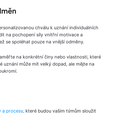
odměn
ersonalizovanou chválu k uznání individuálních
it na pochopení síly vnitřní motivace a
 než se spoléhat pouze na vnější odměny.
aměřte na konkrétní činy nebo vlastnosti, které
né uznání může mít velký dopad, ale mějte na
soukromí.
y a procesy
, které budou vašim týmům sloužit