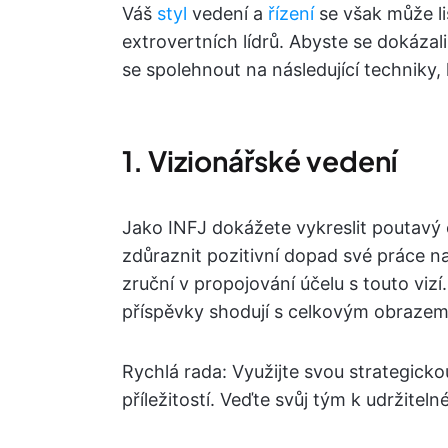
Váš
styl
vedení a
řízení
se však může li
extrovertních lídrů. Abyste se dokázal
se spolehnout na následující techniky
1. Vizionářské vedení
Jako INFJ dokážete vykreslit poutavý o
zdůraznit pozitivní dopad své práce n
zruční v propojování účelu s touto vizí
příspěvky shodují s celkovým obrazem,
Rychlá rada: Využijte svou strategick
příležitostí. Veďte svůj tým k udržite