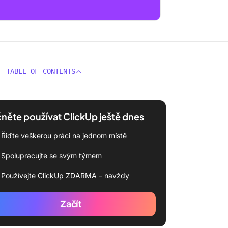
TABLE OF CONTENTS
něte používat ClickUp ještě dnes
Řiďte veškerou práci na jednom místě
Spolupracujte se svým týmem
Používejte ClickUp ZDARMA – navždy
Začít