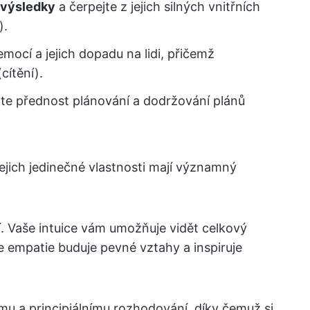
 výsledky
a čerpejte z jejich silných vnitřních
).
 emocí a jejich dopadu na lidi, přičemž
cítění).
áte přednost plánování a dodržování plánů
jejich jedinečné vlastnosti mají významný
. Vaše intuice vám umožňuje vidět celkový
e empatie buduje pevné vztahy a inspiruje
mu a principiálnímu rozhodování, díky čemuž si