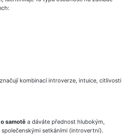
ech:
načují kombinací introverze, intuice, citlivosti
 o samotě
a dáváte přednost hlubokým,
společenskými setkáními (introvertní).