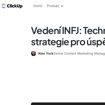
ClickUp blog
Domů
Produkt
Vedení INFJ: Tech
strategie pro ús
Alex York
Senior Content Marketing Manag