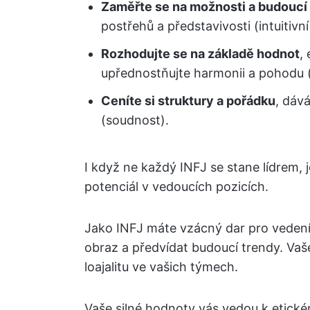
Zaměřte se na možnosti a budoucí
postřehů a představivosti (intuitivní
Rozhodujte se na základě hodnot
,
upřednostňujte harmonii a pohodu (
Ceníte si struktury a pořádku
, dáv
(soudnost).
I když ne každý INFJ se stane lídrem, 
potenciál v vedoucích pozicích.
Jako INFJ máte vzácný dar pro vedení
obraz a předvídat budoucí trendy. Vaš
loajalitu ve vašich týmech.
Vaše silné hodnoty vás vedou k etické