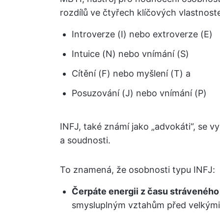
rozdílů ve čtyřech klíčových vlastnost
Introverze (I) nebo extroverze (E)
Intuice (N) nebo vnímání (S)
Cítění (F) nebo myšlení (T) a
Posuzování (J) nebo vnímání (P)
INFJ, také známí jako „advokáti“, se vyz
a soudnosti.
To znamená, že osobnosti typu INFJ:
Čerpáte energii z času stráveného
smysluplným vztahům před velkými 