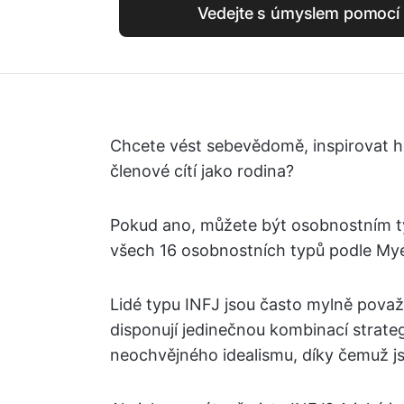
Vedejte s úmyslem pomocí 
Chcete vést sebevědomě, inspirovat h
členové cítí jako rodina?
Pokud ano, můžete být osobnostním t
všech 16 osobnostních typů podle Mye
Lidé typu INFJ jsou často mylně považo
disponují jedinečnou kombinací strate
neochvějného idealismu, díky čemuž j