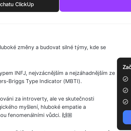
chatu ClickUp
luboké změny a budovat silné týmy, kde se
Zač
ypem INFJ, nejvzácnějším a nejzáhadnějším ze
rs-Briggs Type Indicator (MBTI).
váni za introverty, ale ve skutečnosti
gického myšlení, hluboké empatie a
sou fenomenálními vůdci. 🙌🏼