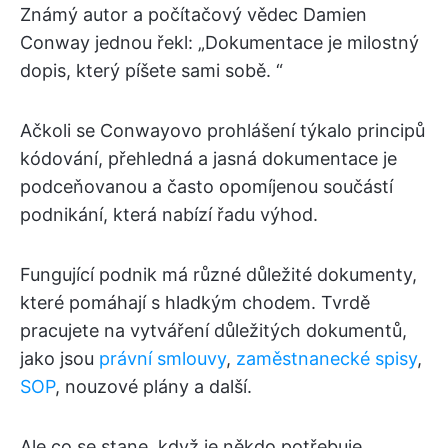
Známý autor a počítačový vědec Damien
Conway jednou řekl: „Dokumentace je milostný
dopis, který píšete sami sobě. “
Ačkoli se Conwayovo prohlášení týkalo principů
kódování, přehledná a jasná dokumentace je
podceňovanou a často opomíjenou součástí
podnikání, která nabízí řadu výhod.
Fungující podnik má různé důležité dokumenty,
které pomáhají s hladkým chodem. Tvrdě
pracujete na vytváření důležitých dokumentů,
jako jsou
právní smlouvy
,
zaměstnanecké spisy
,
SOP
, nouzové plány a další.
Ale co se stane, když je někdo potřebuje