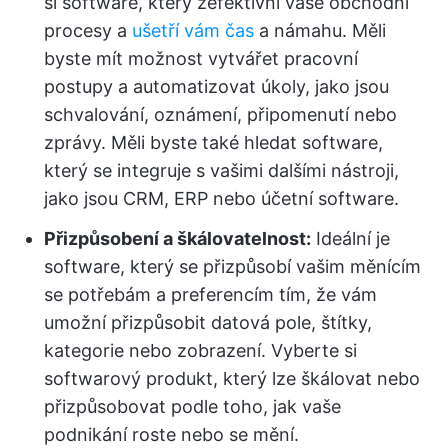
si software, který zefektivní vaše obchodní
procesy a
ušetří vám čas
a námahu. Měli
byste mít možnost vytvářet pracovní
postupy a automatizovat úkoly, jako jsou
schvalování, oznámení, připomenutí nebo
zprávy. Měli byste také hledat software,
který se integruje s vašimi dalšími nástroji,
jako jsou CRM, ERP nebo účetní software.
Přizpůsobení a škálovatelnost:
Ideální je
software, který se přizpůsobí vašim měnícím
se potřebám a preferencím tím, že vám
umožní přizpůsobit datová pole, štítky,
kategorie nebo zobrazení. Vyberte si
softwarový produkt, který lze škálovat nebo
přizpůsobovat podle toho, jak vaše
podnikání roste nebo se mění.