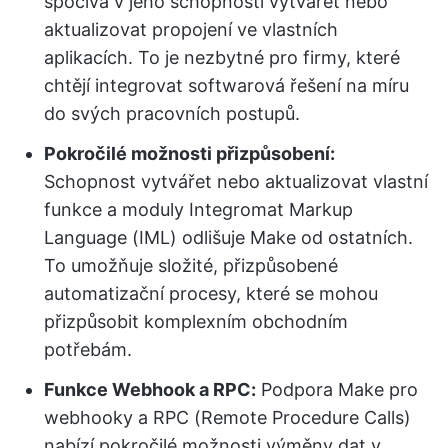
spočívá v jeho schopnosti vytvářet nebo
aktualizovat propojení ve vlastních
aplikacích. To je nezbytné pro firmy, které
chtějí integrovat softwarová řešení na míru
do svých pracovních postupů.
Pokročilé možnosti přizpůsobení:
Schopnost vytvářet nebo aktualizovat vlastní
funkce a moduly Integromat Markup
Language (IML) odlišuje Make od ostatních.
To umožňuje složité, přizpůsobené
automatizační procesy, které se mohou
přizpůsobit komplexním obchodním
potřebám.
Funkce Webhook a RPC:
Podpora Make pro
webhooky a RPC (Remote Procedure Calls)
nabízí pokročilé možnosti výměny dat v