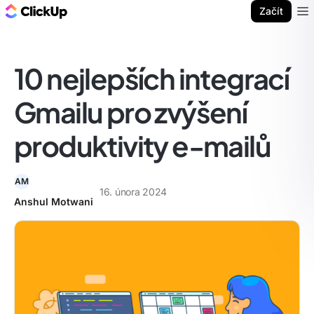
ClickUp blog
Začít
Ope
10 nejlepších integrací
Gmailu pro zvýšení
produktivity e-mailů
AM
16. února 2024
Anshul Motwani