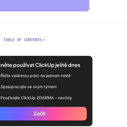
TABLE OF CONTENTS
něte používat ClickUp ještě dnes
Řiďte veškerou práci na jednom místě
Spolupracujte se svým týmem
Používejte ClickUp ZDARMA – navždy
Začít