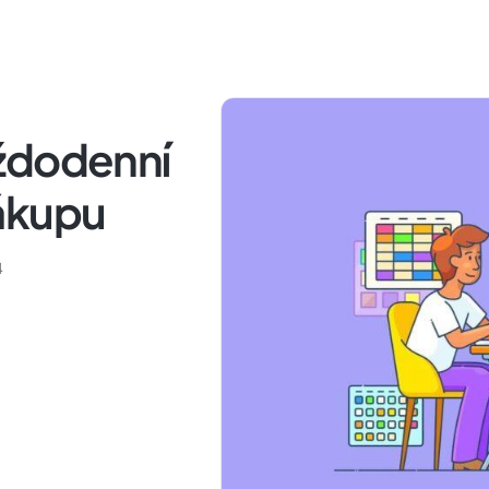
ždodenní
ákupu
4