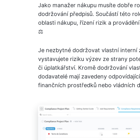
Jako manažer nákupu musíte dobře roz
dodržování předpisů. Součástí této rol
oblasti nákupu, řízení rizik a prováděn
⚖️
Je nezbytné dodržovat vlastní intern
vystavujete riziku výzev ze strany po
či úplatkářství. Kromě dodržování vlas
dodavatelé mají zavedeny odpovídajíc
finančních prostředků nebo vládních do