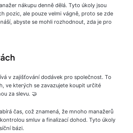
anažer nákupu denně dělá. Tyto úkoly jsou
h pozic, ale pouze velmi vágně, proto se zde
náší, abyste se mohli rozhodnout, zda je pro
vách
vá v zajišťování dodávek pro společnost. To
, ve kterých se zavazujete koupit určité
u za slevu. 🤝
zabírá čas, což znamená, že mnoho manažerů
kontrolou smluv a finalizací dohod. Tyto úkoly
íční bázi.