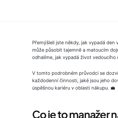
Přemýšleli jste někdy, jak vypadá den 
může působit tajemně a matoucím dojm
odhalíme, jak vypadá život vedoucího 
V tomto podrobném průvodci se dozvít
každodenní činnosti, jaké jsou jeho d
úspěšnou kariéru v oblasti nákupu. 💼
Co je to manažer 