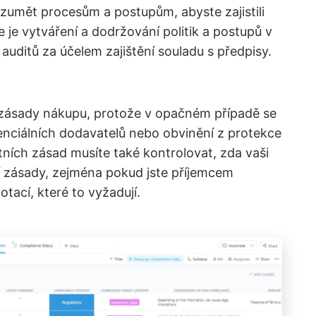
umět procesům a postupům, abyste zajistili
e je vytváření a dodržování politik a postupů v
í auditů za účelem zajištění souladu s předpisy.
í zásady nákupu, protože v opačném případě se
tenciálních dodavatelů nebo obvinění z protekce
tních zásad musíte také kontrolovat, zda vaši
í zásady, zejména pokud jste příjemcem
tací, které to vyžadují.