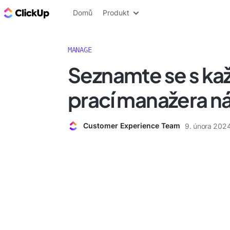
ClickUp blog
Domů
Produkt
MANAGE
Seznamte se s ka
prací manažera n
Customer Experience Team
9. února 202