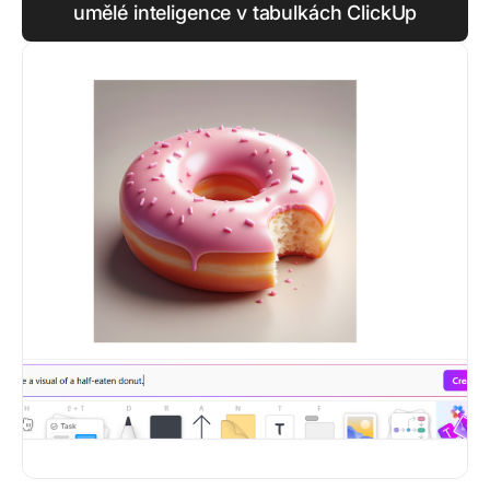
umělé inteligence v tabulkách ClickUp