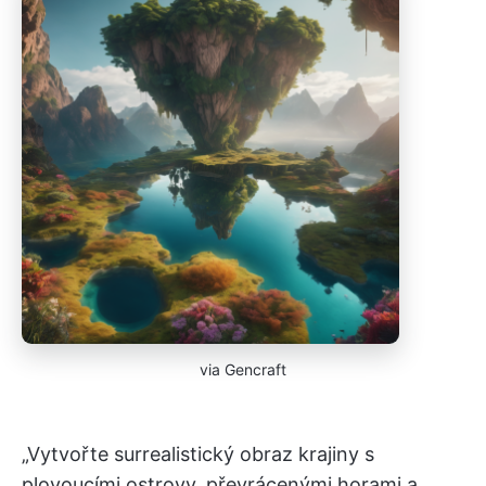
via Gencraft
„Vytvořte surrealistický obraz krajiny s
plovoucími ostrovy, převrácenými horami a