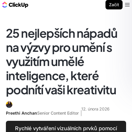
ClickUp blog
Začít
Ope
25 nejlepších nápadů
na výzvy pro umění s
využitím umělé
inteligence, které
podnítí vaši kreativitu
12. února 2026
Preethi Anchan
Senior Content Editor
Rychlé vytváření vizuálních prvků pomocí