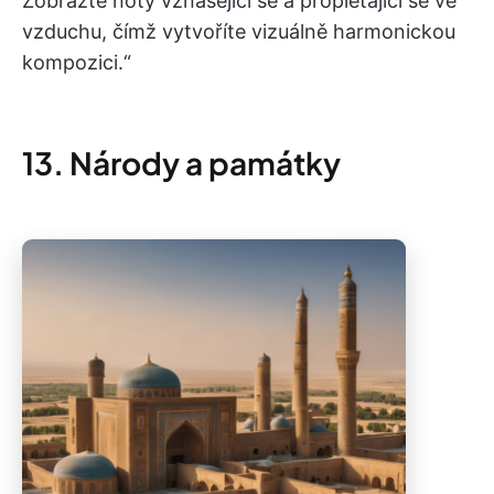
Zobrazte noty vznášející se a proplétající se ve
vzduchu, čímž vytvoříte vizuálně harmonickou
kompozici.“
13. Národy a památky