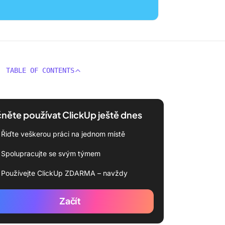
TABLE OF CONTENTS
něte používat ClickUp ještě dnes
Řiďte veškerou práci na jednom místě
Spolupracujte se svým týmem
Používejte ClickUp ZDARMA – navždy
Začít