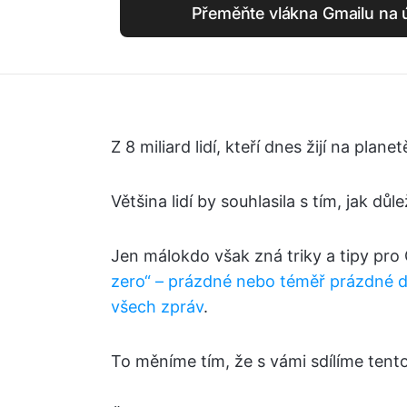
Přeměňte vlákna Gmailu na 
Z 8 miliard lidí, kteří dnes žijí na planet
Většina lidí by souhlasila s tím, jak důl
Jen málokdo však zná triky a tipy pro
zero“ – prázdné nebo téměř prázdné 
všech zpráv
.
To měníme tím, že s vámi sdílíme tento