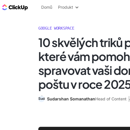
ClickUp blog
Domů
Produkt
GOOGLE WORKSPACE
10 skvělých triků 
které vám pomo
spravovat vaši d
poštu v roce 202
Sudarshan Somanathan
Head of Content