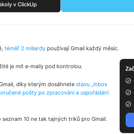
úkoly v ClickUp
ě,
téměř 2 miliardy
používají Gmail každý měsíc.
ežité je mít e-maily pod kontrolou.
Zač
 Gmail, díky kterým dosáhnete
stavu „inbox
doručené pošty po zpracování a uspořádání
 seznam 10 ne tak tajných triků pro Gmail.