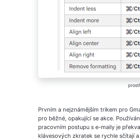
prost
Prvním a nejznámějším trikem pro Gmai
pro běžné, opakující se akce. Použív
pracovním postupu s e-maily je překv
klávesových zkratek se rychle sčítají 