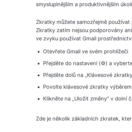
smysluplnějším a produktivnějším úko
Zkratky můžete samozřejmě používat po
Zkratky zatím nejsou podporovány ani 
ve zvyku používat Gmail prostřednictv
Otevřete Gmail ve svém prohlížeči
Přejděte do nastavení (⚙️) a vyber
Přejděte dolů na „Klávesové zkratky
Povolte klávesové zkratky výběrem
Klikněte na „Uložit změny“ v dolní čá
Zde je několik základních zkratek, kt