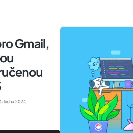
pro Gmail,
hou
oručenou
5
4. ledna 2024