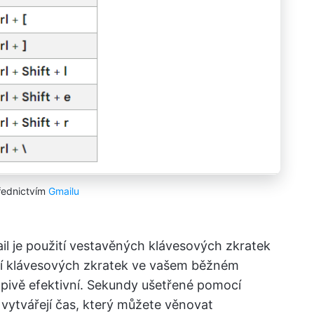
řednictvím
Gmailu
l je použití vestavěných klávesových zkratek
ání klávesových zkratek ve vašem běžném
apivě efektivní. Sekundy ušetřené pomocí
a vytvářejí čas, který můžete věnovat