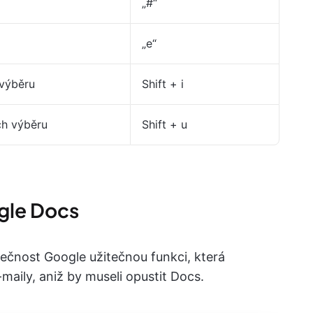
„#“
„e“
 výběru
Shift + i
ch výběru
Shift + u
gle Docs
ečnost Google užitečnou funkci, která
maily, aniž by museli opustit Docs.