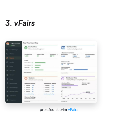
3. vFairs
prostřednictvím
vFairs