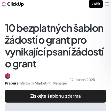
ClickUp blog
Začít
Ope
10 bezplatných šablon
žádostí o grant pro
vynikající psaní žádostí
o grant
22. dubna 2025
Praburam
Growth Marketing Manager
Získejte šablonu zdarma