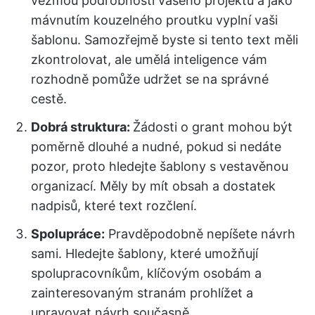
vezmou podrobnosti vašeho projektu a jako
mávnutím kouzelného proutku vyplní vaši
šablonu. Samozřejmě byste si tento text měli
zkontrolovat, ale umělá inteligence vám
rozhodně pomůže udržet se na správné
cestě.
Dobrá struktura:
Žádosti o grant mohou být
poměrně dlouhé a nudné, pokud si nedáte
pozor, proto hledejte šablony s vestavěnou
organizací. Měly by mít obsah a dostatek
nadpisů, které text rozčlení.
Spolupráce:
Pravděpodobně nepíšete návrh
sami. Hledejte šablony, které umožňují
spolupracovníkům, klíčovým osobám a
zainteresovaným stranám prohlížet a
upravovat návrh současně.