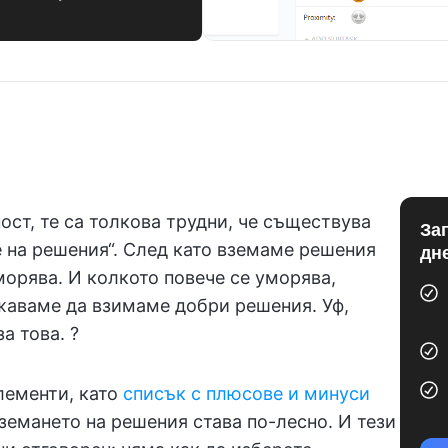
ст, те са толкова трудни, че съществува
За
е на решения“. След като вземаме решения
дн
уморява. И колкото повече се уморява,
жаваме да взимаме добри решения. Уф,
а това. ?
лементи, като
списък с плюсове и минуси
земането на решения става по-лесно. И тези