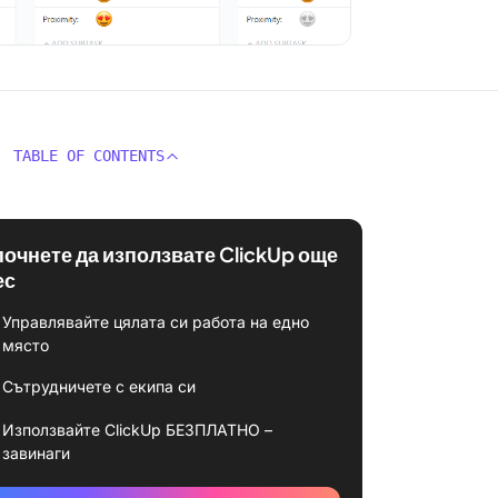
TABLE OF CONTENTS
почнете да използвате ClickUp още
ес
Управлявайте цялата си работа на едно
място
Сътрудничете с екипа си
Използвайте ClickUp БЕЗПЛАТНО –
завинаги