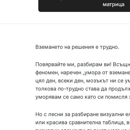
матрица
Вземането на решения е трудно.
Повярвайте ми, разбирам ви! Всъщно
феномен, наречен „умора от вземан
цял ден, всеки ден, мозъкът ни се 
толкова по-трудно става да продъл
уморявам се само като си помисля з
Но с лесни за разбиране визуални е
или красива сравнителна таблица, в