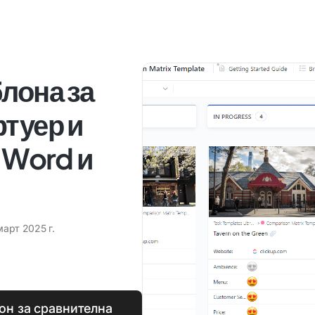
лона за
фтуер и
, Word и
март 2025 г.
он за сравнителна