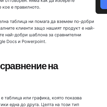
и отговорен: няма как да изберете
 кое е правилното.
елна таблица ни помага да вземем по-добри
алните клиенти защо нашият продукт е най-
-те най-добри шаблона за сравнителни
gle Docs и Powerpoint.
 сравнение на
е таблица или графика, която показва
ики една до друга. Целта на този тип