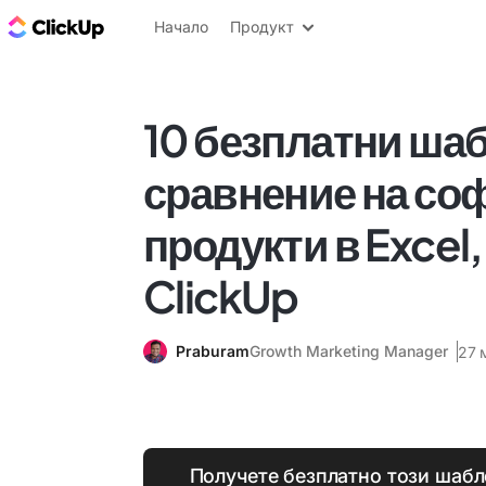
ClickUp блог
Начало
Продукт
10 безплатни шаб
сравнение на со
продукти в Excel
ClickUp
Praburam
Growth Marketing Manager
27 
Получете безплатно този шабл