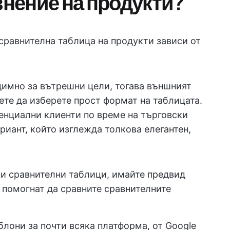
внение на продукти?
сравнителна таблица на продукти зависи от
димно за вътрешни цели, тогава външният
ете да изберете прост формат на таблицата.
тенциални клиенти по време на търговски
риант, който изглежда толкова елегантен,
ни сравнителни таблици, имайте предвид
 помогнат да сравните сравнителните
лони за почти всяка платформа, от Google