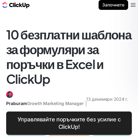
ClickUp блог
Започнете
Ope
10 безплатни шаблона
за формуляри за
поръчки в Excel и
ClickUp
13 декември 2024 г.
Praburam
Growth Marketing Manager
Управлявайте поръчките без усилие с
ClickUp!