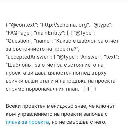
{ "@context": "http://schema. org", "@type":
"FAQPage", "mainEntity": [ { "@type":
"Question", "name": "Какво е шаблон за отчет
за състоянието на проекта?",
"acceptedAnswer": { "@type": "Answer", "text":
"Шаблонът за отчет за състоянието на
проекта ви дава цялостен поглед върху
всички ваши етапи и напредъка на проекта
спрямо първоначалния план. " } } ] }
Всеки проектен мениджър знае, че ключът
към управлението на проекти започва с
плана за проекта
, но не свършва с него.