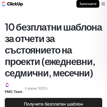
ClickUp блог
Започнете
Ope
10 безплатни шаблона
за отчети за
състоянието на
проекти (ежедневни,
седмични, месечни)
3 април 2025 г.
PMO Team
Получете безплатен шаблон