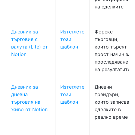
на сделките
Дневник за
Изтеглете
Форекс
търговия с
този
търговци,
валута (Lite) от
шаблон
които търсят
Notion
прост начин за
проследяване
на резултатите
Дневник за
Изтеглете
Дневни
дневна
този
трейдъри,
търговия на
шаблон
които записват
живо от Notion
сделките в
реално време