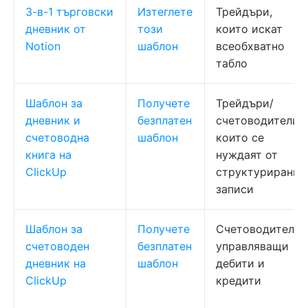
3-в-1 търговски
Изтеглете
Трейдъри,
дневник от
този
които искат
Notion
шаблон
всеобхватно
табло
Шаблон за
Получете
Трейдъри/
дневник и
безплатен
счетоводители,
счетоводна
шаблон
които се
книга на
нуждаят от
ClickUp
структурирани
записи
Шаблон за
Получете
Счетоводители,
счетоводен
безплатен
управляващи
дневник на
шаблон
дебити и
ClickUp
кредити