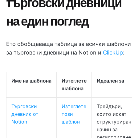
търговски дневници
на един поглед
Ето обобщаваща таблица за всички шаблони
за търговски дневници на Notion и
ClickUp
:
Име на шаблона
Изтеглете
Идеален за
шаблона
Търговски
Изтеглете
Трейдъри,
дневник от
този
които искат
Notion
шаблон
структуриран
начин за
регистриране