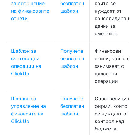
за обобщение
безплатен
които се
на финансовите
шаблон
нуждаят от
отчети
консолидирани
данни за
сметките
Шаблон за
Получете
Финансови
счетоводни
безплатен
екипи, които се
операции на
шаблон
занимават с
ClickUp
цялостни
операции
Шаблон за
Получете
Собственици на
управление на
безплатен
фирми, които
финансите на
шаблон
се нуждаят от
ClickUp
контрол над
бюджета