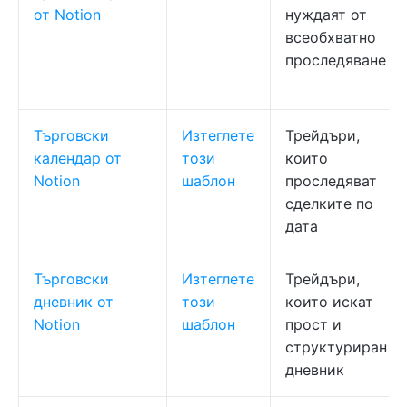
от Notion
нуждаят от
всеобхватно
проследяване
Търговски
Изтеглете
Трейдъри,
календар от
този
които
Notion
шаблон
проследяват
сделките по
дата
Търговски
Изтеглете
Трейдъри,
дневник от
този
които искат
Notion
шаблон
прост и
структуриран
дневник