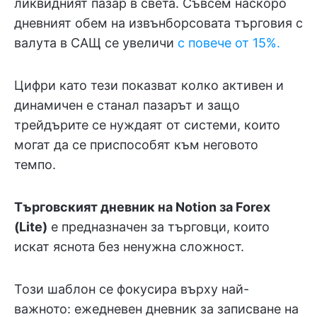
ликвидният пазар в света. Съвсем наскоро
дневният обем на извънборсовата търговия с
валута в САЩ се увеличи
с повече от 15%.
Цифри като тези показват колко активен и
динамичен е станал пазарът и защо
трейдърите се нуждаят от системи, които
могат да се приспособят към неговото
темпо.
Търговският дневник на Notion за Forex
(Lite)
е предназначен за търговци, които
искат яснота без ненужна сложност.
Този шаблон се фокусира върху най-
важното: ежедневен дневник за записване на