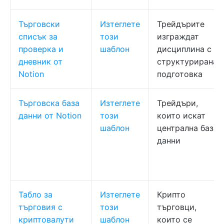
Търговски
Изтеглете
Трейдърите
списък за
този
изграждат
проверка и
шаблон
дисциплина с
дневник от
структурирана
Notion
подготовка
Търговска база
Изтеглете
Трейдъри,
данни от Notion
този
които искат
шаблон
централна база
данни
Табло за
Изтеглете
Крипто
търговия с
този
търговци,
криптовалути
шаблон
които се