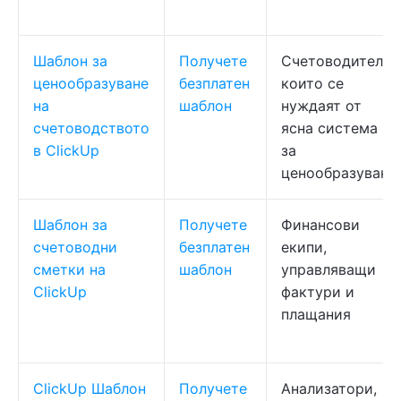
Шаблон за
Получете
Счетоводители,
ценообразуване
безплатен
които се
на
шаблон
нуждаят от
счетоводството
ясна система
в ClickUp
за
ценообразуване
Шаблон за
Получете
Финансови
счетоводни
безплатен
екипи,
сметки на
шаблон
управляващи
ClickUp
фактури и
плащания
ClickUp Шаблон
Получете
Анализатори,