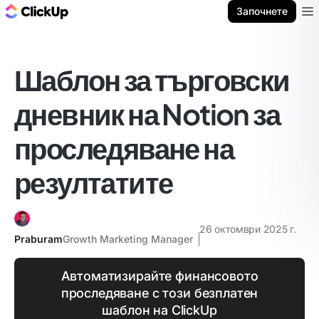
ClickUp блог
Започнете
Ope
Шаблон за търговски
дневник на Notion за
проследяване на
резултатите
26 октомври 2025 г.
Praburam
Growth Marketing Manager
Автоматизирайте финансовото
проследяване с този безплатен
шаблон на ClickUp