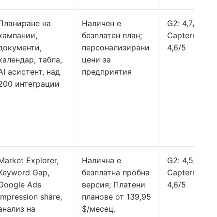
Планиране на
Наличен е
G2: 4,7/5,
кампании,
безплатен план;
Capterra:
документи,
персонализирани
4,6/5
календар, табла,
цени за
AI асистент, над
предприятия
200 интеграции
Market Explorer,
Налична е
G2: 4,5/5,
Keyword Gap,
безплатна пробна
Capterra:
Google Ads
версия; Платени
4,6/5
impression share,
планове от 139,95
анализ на
$/месец.