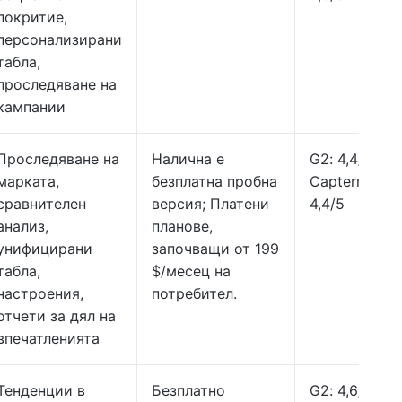
покритие,
персонализирани
табла,
проследяване на
кампании
Проследяване на
Налична е
G2: 4,4/5,
марката,
безплатна пробна
Capterra:
сравнителен
версия; Платени
4,4/5
анализ,
планове,
унифицирани
започващи от 199
табла,
$/месец на
настроения,
потребител.
отчети за дял на
впечатленията
Тенденции в
Безплатно
G2: 4,6/5,