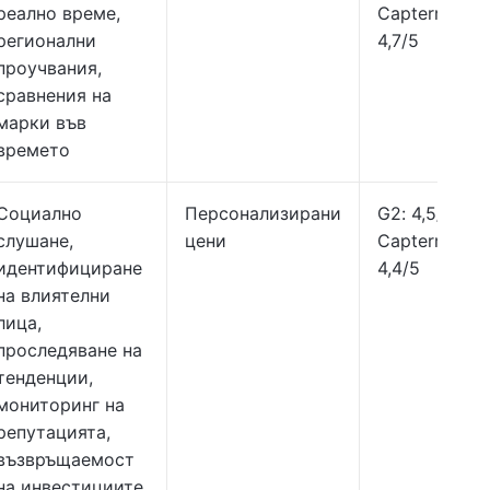
реално време,
Capterra:
регионални
4,7/5
проучвания,
сравнения на
марки във
времето
Социално
Персонализирани
G2: 4,5/5,
слушане,
цени
Capterra:
идентифициране
4,4/5
на влиятелни
лица,
проследяване на
тенденции,
мониторинг на
репутацията,
възвръщаемост
на инвестициите