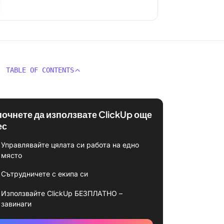
TABLE OF CONTENTS
почнете да използвате ClickUp още
ес
Управлявайте цялата си работа на едно
място
Сътрудничете с екипа си
Използвайте ClickUp БЕЗПЛАТНО –
завинаги