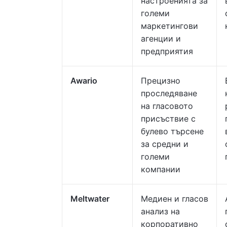
настроенията за
големи
маркетингови
агенции и
предприятия
Awario
Прецизно
проследяване
на гласовото
присъствие с
булево търсене
за средни и
големи
компании
Meltwater
Медиен и гласов
анализ на
корпоративно