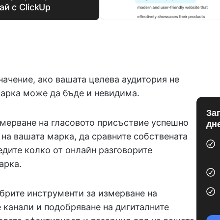
ай с ClickUp
начение, ако вашата целева аудитория не
марка може да бъде и невидима.
За
мерване на гласовото присъствие успешно
дн
на вашата марка, да сравните собствената
едите колко от онлайн разговорите
арка.
обрите инструменти за измерване на
 канали и подобряване на дигиталните