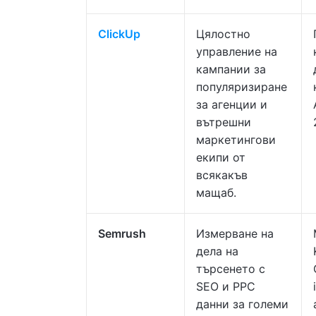
ClickUp
Цялостно
управление на
кампании за
популяризиране
за агенции и
вътрешни
маркетингови
екипи от
всякакъв
мащаб.
Semrush
Измерване на
дела на
търсенето с
SEO и PPC
данни за големи