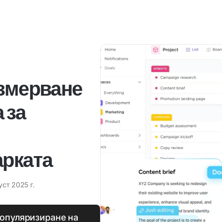
измерване
 за
арката
уст 2025 г.
популяризиране на