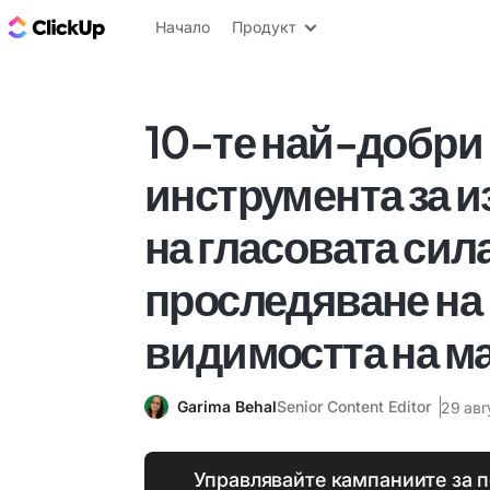
ClickUp блог
Начало
Продукт
10-те най-добри
инструмента за 
на гласовата сила
проследяване на
видимостта на м
Garima Behal
Senior Content Editor
29 авг
Управлявайте кампаниите за 