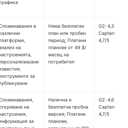
трафика
Споменавания в
Няма безплатен
G2: 4,3/5,
различни
план или пробен
Capterra:
платформи,
период; Платени
4,7/5
анализ на
планове от 49 $/
настроенията,
месец на
персонализирани
потребител
известия,
инструменти за
публикуване
Споменавания,
Налична е
G2: 4,6/5,
откриване на
безплатна пробна
Capterra:
настроения,
версия; Платени
4,7/5
информация за
планове,