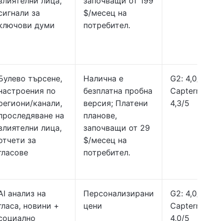
влиятелни лица,
започващи от 199
сигнали за
$/месец на
ключови думи
потребител.
Булево търсене,
Налична е
G2: 4,0/5,
настроения по
безплатна пробна
Capterra:
региони/канали,
версия; Платени
4,3/5
проследяване на
планове,
влиятелни лица,
започващи от 29
отчети за
$/месец на
гласове
потребител.
AI анализ на
Персонализирани
G2: 4,0/5,
гласа, новини +
цени
Capterra:
социално
4,0/5