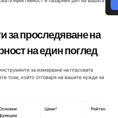
овата ефективност и пазарния дял на вашата
и за проследяване на
рност на един поглед
инструменти за измерване на гласовата
ете този, който отговаря на вашите нужди за
Основни
Цени
*
Рейтинги
функции