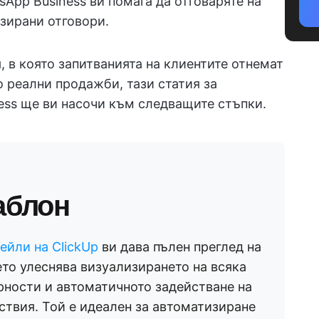
sApp Business ви помага да отговаряте на
зирани отговори.
, в която запитванията на клиентите отнемат
о реални продажби, тази статия за
ess ще ви насочи към следващите стъпки.
аблон
ейли на ClickUp
ви дава пълен преглед на
то улеснява визуализирането на всяка
рности и автоматичното задействане на
ствия. Той е идеален за автоматизиране