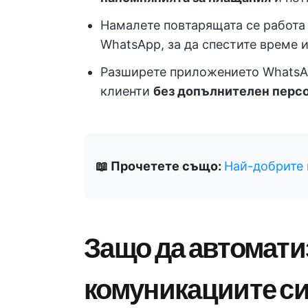
Намалете повтарящата се работа 
WhatsApp, за да спестите време и
Разширете приложението WhatsAp
клиенти
без допълнителен перс
📖 Прочетете също:
Най-добрите 
Защо да автомати
комуникациите с