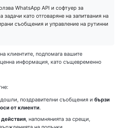
олзва WhatsApp API и софтуер за
а задачи като отговаряне на запитвания на
ирани съобщения и управление на рутинни
на клиентите, подпомага вашите
 ценна информация, като същевременно
гне:
 дошли, поздравителни съобщения и
бързи
роси от клиенти
.
 действия
, напомнянията за срещи,
вържденията на поръчки.