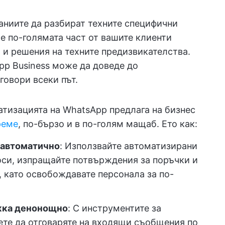
ниите да разбират техните специфични
че по-голямата част от вашите клиенти
 и решения на техните предизвикателства.
p Business може да доведе до
говори всеки път.
атизацията на WhatsApp предлага на бизнес
реме
, по-бързо и в по-голям мащаб. Ето как:
 автоматично
: Използвайте автоматизирани
оси, изпращайте потвърждения за поръчки и
 като освобождавате персонала за по-
жка денонощно
: С инструментите за
те да отговаряте на входящи съобщения по