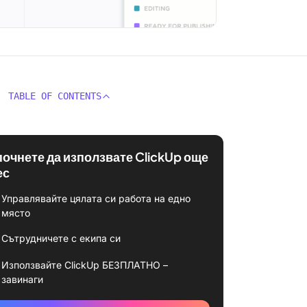
TABLE OF CONTENTS
почнете да използвате ClickUp още
ес
Управлявайте цялата си работа на едно
място
Сътрудничете с екипа си
Използвайте ClickUp БЕЗПЛАТНО –
завинаги