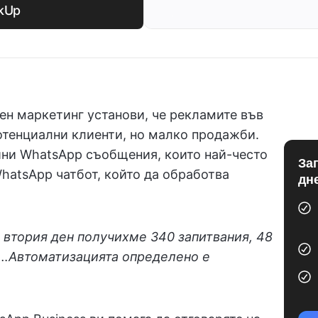
ckUp
ен маркетинг установи, че рекламите във
потенциални клиенти, но малко продажби.
йни WhatsApp съобщения, които най-често
За
WhatsApp чатбот, който да обработва
дн
 втория ден получихме 340 запитвания, 48
!…Автоматизацията определено е