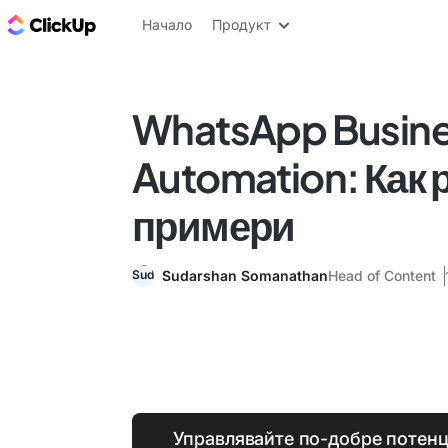
ClickUp блог
Начало
Продукт
WhatsApp Busin
Automation: Как 
примери
Sudarshan Somanathan
Head of Content
Управлявайте по-добре потенц